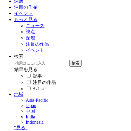
深層
注目の作品
イベント
もっと見る
ニュース
視点
深層
注目の作品
イベント
検索
結果を見る:
記事
注目の作品
A-List
地域
Asia-Pacific
Japan
中国
India
Indonesia
"見る"