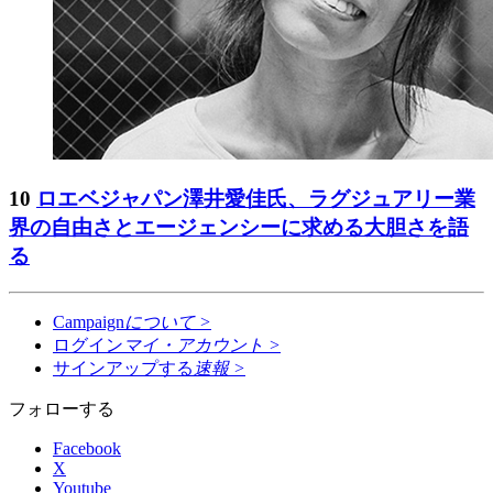
10
ロエベジャパン澤井愛佳氏、ラグジュアリー業
界の自由さとエージェンシーに求める大胆さを語
る
Campaign
について
>
ログイン
マイ・アカウント
>
サインアップする
速報
>
フォローする
Facebook
X
Youtube