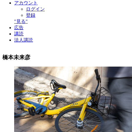
アカウント
ログイン
登録
"見る"
広告
講読
法人講読
橋本未来彦