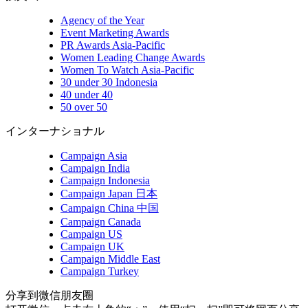
Agency of the Year
Event Marketing Awards
PR Awards Asia-Pacific
Women Leading Change Awards
Women To Watch Asia-Pacific
30 under 30 Indonesia
40 under 40
50 over 50
インターナショナル
Campaign Asia
Campaign India
Campaign Indonesia
Campaign Japan 日本
Campaign China 中国
Campaign Canada
Campaign US
Campaign UK
Campaign Middle East
Campaign Turkey
分享到微信朋友圈