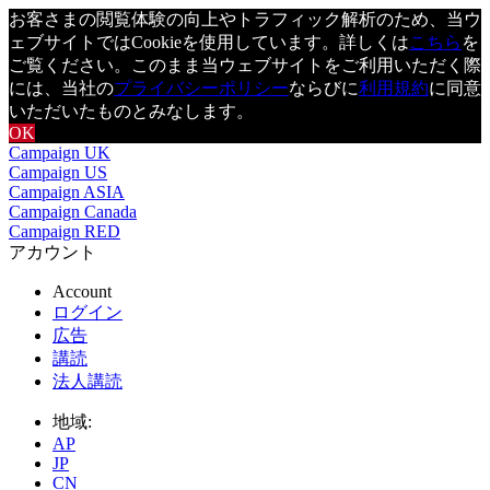
お客さまの閲覧体験の向上やトラフィック解析のため、当ウ
ェブサイトではCookieを使用しています。詳しくは
こちら
を
ご覧ください。このまま当ウェブサイトをご利用いただく際
には、当社の
プライバシーポリシー
ならびに
利用規約
に同意
いただいたものとみなします。
OK
Campaign UK
Campaign US
Campaign ASIA
Campaign Canada
Campaign RED
アカウント
Account
ログイン
広告
講読
法人講読
地域:
AP
JP
CN