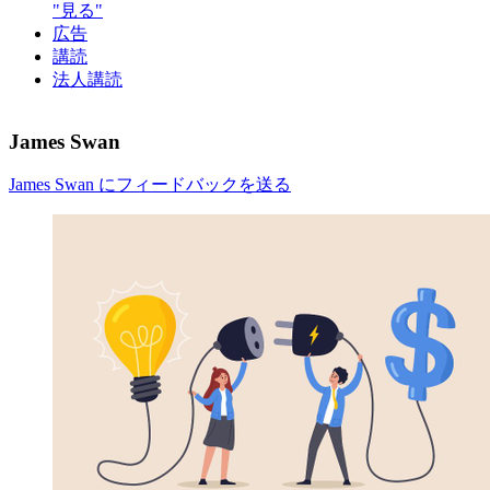
"見る"
広告
講読
法人講読
James Swan
James Swan にフィードバックを送る