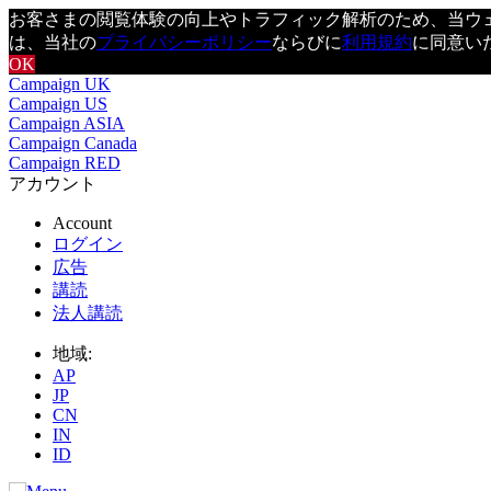
お客さまの閲覧体験の向上やトラフィック解析のため、当ウェブ
は、当社の
プライバシーポリシー
ならびに
利用規約
に同意い
OK
Campaign UK
Campaign US
Campaign ASIA
Campaign Canada
Campaign RED
アカウント
Account
ログイン
広告
講読
法人講読
地域:
AP
JP
CN
IN
ID