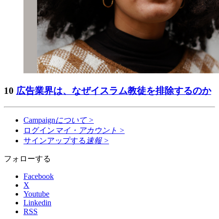
10
広告業界は、なぜイスラム教徒を排除するのか
Campaign
について
>
ログイン
マイ・アカウント
>
サインアップする
速報
>
フォローする
Facebook
X
Youtube
Linkedin
RSS