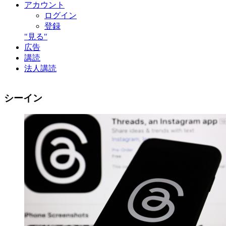
アカウント
ログイン
登録
"見る"
広告
講読
法人講読
シーイン