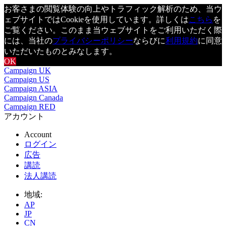
お客さまの閲覧体験の向上やトラフィック解析のため、当ウ
ェブサイトではCookieを使用しています。詳しくは
こちら
を
ご覧ください。このまま当ウェブサイトをご利用いただく際
には、当社の
プライバシーポリシー
ならびに
利用規約
に同意
いただいたものとみなします。
OK
Campaign UK
Campaign US
Campaign ASIA
Campaign Canada
Campaign RED
アカウント
Account
ログイン
広告
講読
法人講読
地域:
AP
JP
CN