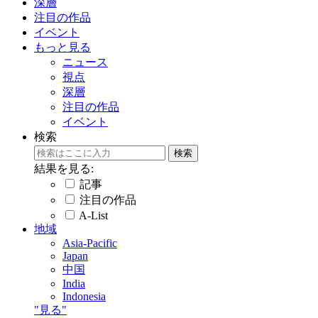
深層
注目の作品
イベント
もっと見る
ニュース
視点
深層
注目の作品
イベント
検索
結果を見る:
記事
注目の作品
A-List
地域
Asia-Pacific
Japan
中国
India
Indonesia
"見る"