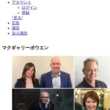
アカウント
ログイン
登録
"見る"
広告
講読
法人講読
マクギャリーボウエン