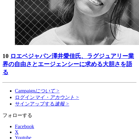
10
ロエベジャパン澤井愛佳氏、ラグジュアリー業
界の自由さとエージェンシーに求める大胆さを語
る
Campaign
について
>
ログイン
マイ・アカウント
>
サインアップする
速報
>
フォローする
Facebook
X
Youtube