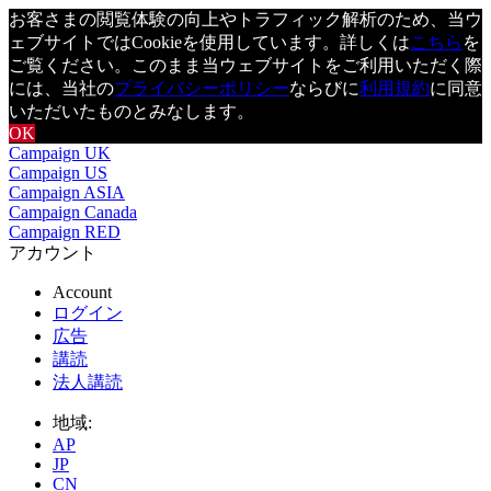
お客さまの閲覧体験の向上やトラフィック解析のため、当ウ
ェブサイトではCookieを使用しています。詳しくは
こちら
を
ご覧ください。このまま当ウェブサイトをご利用いただく際
には、当社の
プライバシーポリシー
ならびに
利用規約
に同意
いただいたものとみなします。
OK
Campaign UK
Campaign US
Campaign ASIA
Campaign Canada
Campaign RED
アカウント
Account
ログイン
広告
講読
法人講読
地域:
AP
JP
CN