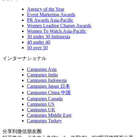
Agency of the Year
Event Marketing Awards
PR Awards Asia-Pacific
Women Leading Change Awards
Women To Watch Asia-Pacific
30 under 30 Indonesia
40 under 40
50 over 50
インターナショナル
Campaign Asia
Campaign India
Campaign Indonesia
Campaign Japan 日本
Campaign China 中国
Campaign Canada
Campaign US
Campaign UK
Campaign Middle East
Campaign Turkey
分享到微信朋友圈