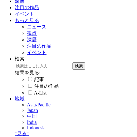
深層
注目の作品
イベント
もっと見る
ニュース
視点
深層
注目の作品
イベント
検索
結果を見る:
記事
注目の作品
A-List
地域
Asia-Pacific
Japan
中国
India
Indonesia
"見る"