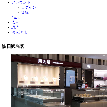
アカウント
ログイン
登録
"見る"
広告
講読
法人講読
訪日観光客