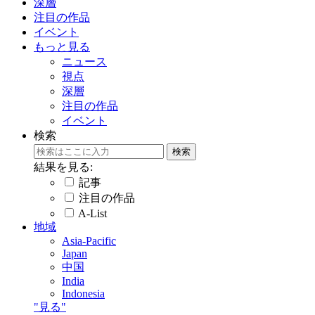
深層
注目の作品
イベント
もっと見る
ニュース
視点
深層
注目の作品
イベント
検索
結果を見る:
記事
注目の作品
A-List
地域
Asia-Pacific
Japan
中国
India
Indonesia
"見る"