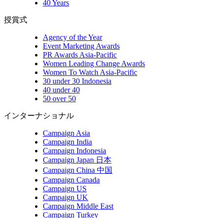
40 Years
授賞式
Agency of the Year
Event Marketing Awards
PR Awards Asia-Pacific
Women Leading Change Awards
Women To Watch Asia-Pacific
30 under 30 Indonesia
40 under 40
50 over 50
インターナショナル
Campaign Asia
Campaign India
Campaign Indonesia
Campaign Japan 日本
Campaign China 中国
Campaign Canada
Campaign US
Campaign UK
Campaign Middle East
Campaign Turkey