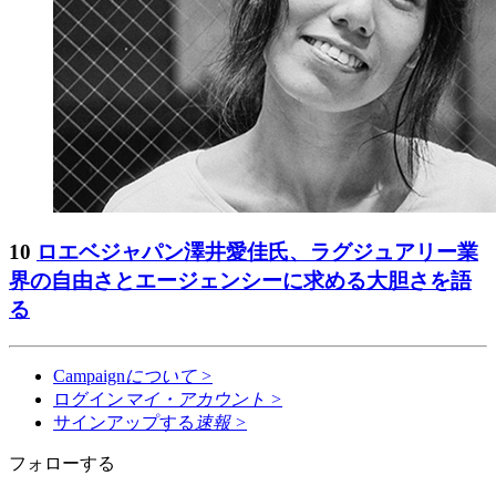
10
ロエベジャパン澤井愛佳氏、ラグジュアリー業
界の自由さとエージェンシーに求める大胆さを語
る
Campaign
について
>
ログイン
マイ・アカウント
>
サインアップする
速報
>
フォローする