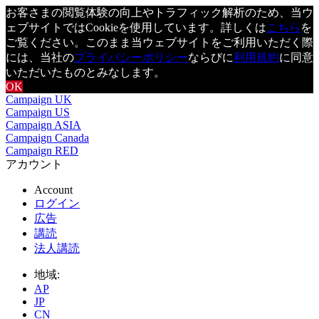
お客さまの閲覧体験の向上やトラフィック解析のため、当ウ
ェブサイトではCookieを使用しています。詳しくは
こちら
を
ご覧ください。このまま当ウェブサイトをご利用いただく際
には、当社の
プライバシーポリシー
ならびに
利用規約
に同意
いただいたものとみなします。
OK
Campaign UK
Campaign US
Campaign ASIA
Campaign Canada
Campaign RED
アカウント
Account
ログイン
広告
講読
法人講読
地域:
AP
JP
CN