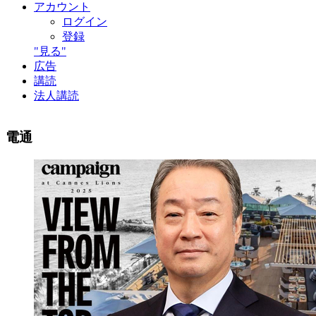
アカウント
ログイン
登録
"見る"
広告
講読
法人講読
電通