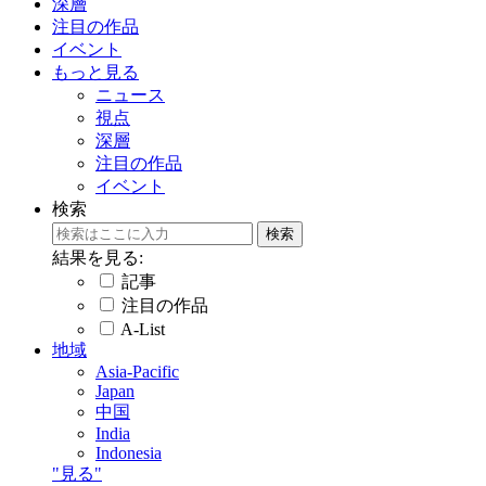
深層
注目の作品
イベント
もっと見る
ニュース
視点
深層
注目の作品
イベント
検索
結果を見る:
記事
注目の作品
A-List
地域
Asia-Pacific
Japan
中国
India
Indonesia
"見る"