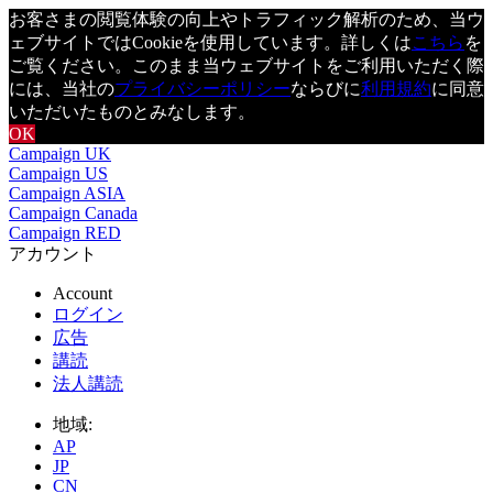
お客さまの閲覧体験の向上やトラフィック解析のため、当ウ
ェブサイトではCookieを使用しています。詳しくは
こちら
を
ご覧ください。このまま当ウェブサイトをご利用いただく際
には、当社の
プライバシーポリシー
ならびに
利用規約
に同意
いただいたものとみなします。
OK
Campaign UK
Campaign US
Campaign ASIA
Campaign Canada
Campaign RED
アカウント
Account
ログイン
広告
講読
法人講読
地域:
AP
JP
CN