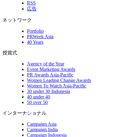
RSS
広告
ネットワーク
Portfolio
PRWeek Asia
40 Years
授賞式
Agency of the Year
Event Marketing Awards
PR Awards Asia-Pacific
Women Leading Change Awards
Women To Watch Asia-Pacific
30 under 30 Indonesia
40 under 40
50 over 50
インターナショナル
Campaign Asia
Campaign India
Campaign Indonesia