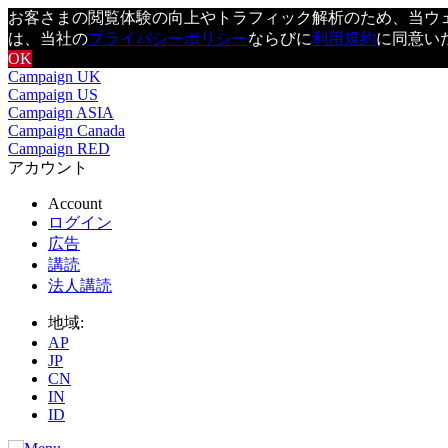
お客さまの閲覧体験の向上やトラフィック解析のため、当ウェブ
は、当社の
プライバシーポリシー
ならびに
利用規約
に同意い
OK
Campaign UK
Campaign US
Campaign ASIA
Campaign Canada
Campaign RED
アカウント
Account
ログイン
広告
講読
法人講読
地域:
AP
JP
CN
IN
ID