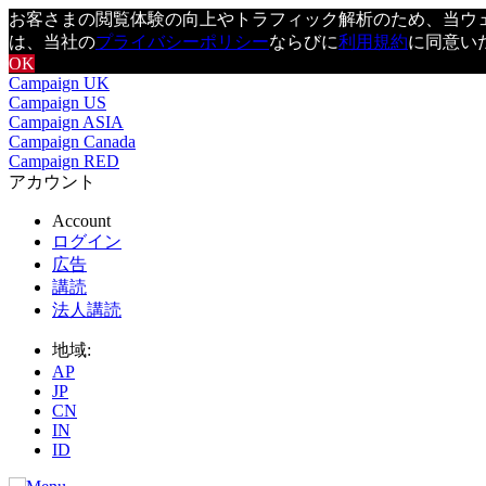
お客さまの閲覧体験の向上やトラフィック解析のため、当ウェブ
は、当社の
プライバシーポリシー
ならびに
利用規約
に同意い
OK
Campaign UK
Campaign US
Campaign ASIA
Campaign Canada
Campaign RED
アカウント
Account
ログイン
広告
講読
法人講読
地域:
AP
JP
CN
IN
ID