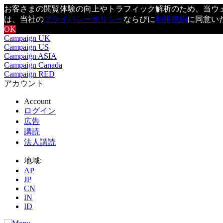
お客さまの閲覧体験の向上やトラフィック解析のため、当ウェブ
は、当社の
プライバシーポリシー
ならびに
利用規約
に同意い
OK
Campaign UK
Campaign US
Campaign ASIA
Campaign Canada
Campaign RED
アカウント
Account
ログイン
広告
講読
法人講読
地域:
AP
JP
CN
IN
ID