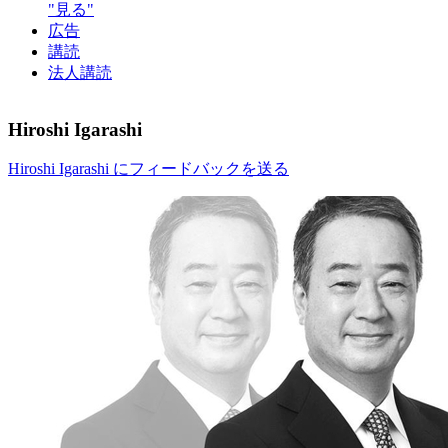
"見る"
広告
講読
法人講読
Hiroshi Igarashi
Hiroshi Igarashi にフィードバックを送る