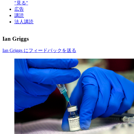
"見る"
広告
講読
法人講読
Ian Griggs
Ian Griggs にフィードバックを送る