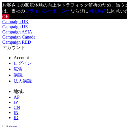
お客さまの閲覧体験の向上やトラフィック解析のため、当ウェブ
は、当社の
プライバシーポリシー
ならびに
利用規約
に同意い
OK
Campaign UK
Campaign US
Campaign ASIA
Campaign Canada
Campaign RED
アカウント
Account
ログイン
広告
講読
法人講読
地域:
AP
JP
CN
IN
ID