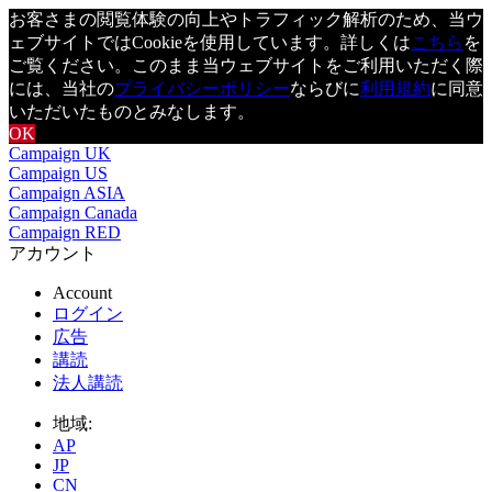
お客さまの閲覧体験の向上やトラフィック解析のため、当ウ
ェブサイトではCookieを使用しています。詳しくは
こちら
を
ご覧ください。このまま当ウェブサイトをご利用いただく際
には、当社の
プライバシーポリシー
ならびに
利用規約
に同意
いただいたものとみなします。
OK
Campaign UK
Campaign US
Campaign ASIA
Campaign Canada
Campaign RED
アカウント
Account
ログイン
広告
講読
法人講読
地域:
AP
JP
CN