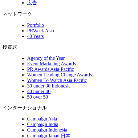
広告
ネットワーク
Portfolio
PRWeek Asia
40 Years
授賞式
Agency of the Year
Event Marketing Awards
PR Awards Asia-Pacific
Women Leading Change Awards
Women To Watch Asia-Pacific
30 under 30 Indonesia
40 under 40
50 over 50
インターナショナル
Campaign Asia
Campaign India
Campaign Indonesia
Campaign Japan 日本