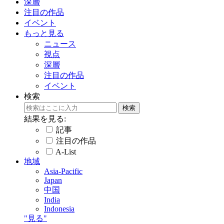
深層
注目の作品
イベント
もっと見る
ニュース
視点
深層
注目の作品
イベント
検索
結果を見る:
記事
注目の作品
A-List
地域
Asia-Pacific
Japan
中国
India
Indonesia
"見る"