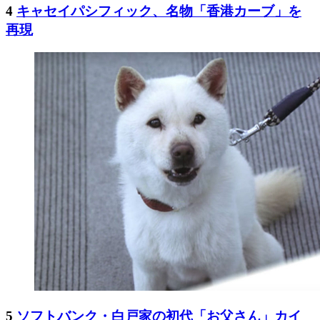
4
キャセイパシフィック、名物「香港カーブ」を
再現
5
ソフトバンク・白戸家の初代「お父さん」カイ