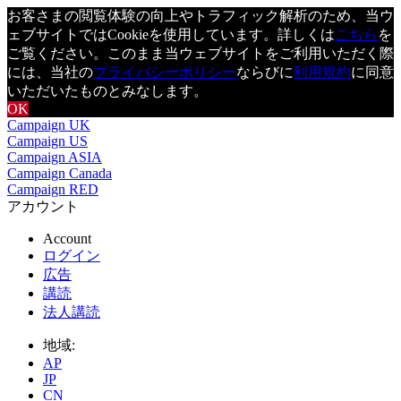
お客さまの閲覧体験の向上やトラフィック解析のため、当ウ
ェブサイトではCookieを使用しています。詳しくは
こちら
を
ご覧ください。このまま当ウェブサイトをご利用いただく際
には、当社の
プライバシーポリシー
ならびに
利用規約
に同意
いただいたものとみなします。
OK
Campaign UK
Campaign US
Campaign ASIA
Campaign Canada
Campaign RED
アカウント
Account
ログイン
広告
講読
法人講読
地域:
AP
JP
CN