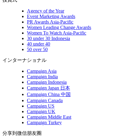
Agency of the Year
Event Marketing Awards
PR Awards Asia-Pacific
Women Leading Change Awards
Women To Watch Asia-Pacific
30 under 30 Indonesia
40 under 40
50 over 50
インターナショナル
Campaign Asia
Campaign India
Campaign Indonesia
Campaign Japan 日本
Campaign China 中国
Campaign Canada
Campaign US
Campaign UK
Campaign Middle East
Campaign Turkey
分享到微信朋友圈