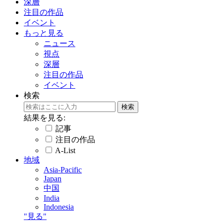
深層
注目の作品
イベント
もっと見る
ニュース
視点
深層
注目の作品
イベント
検索
結果を見る:
記事
注目の作品
A-List
地域
Asia-Pacific
Japan
中国
India
Indonesia
"見る"