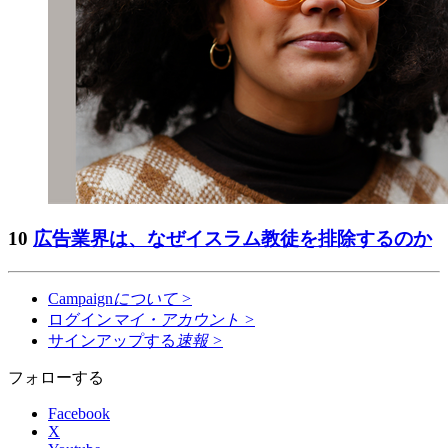
10
広告業界は、なぜイスラム教徒を排除するのか
Campaign
について
>
ログイン
マイ・アカウント
>
サインアップする
速報
>
フォローする
Facebook
X