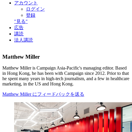
アカウント
ログイン
登録
"見る"
広告
講読
法人講読
Matthew Miller
Matthew Miller is Campaign Asia-Pacific's managing editor. Based
in Hong Kong, he has been with Campaign since 2012. Prior to that
he spent many years in high-tech journalism, and a few in healthcare
marketing, in the US and Hong Kong.
Matthew Miller にフィードバックを送る