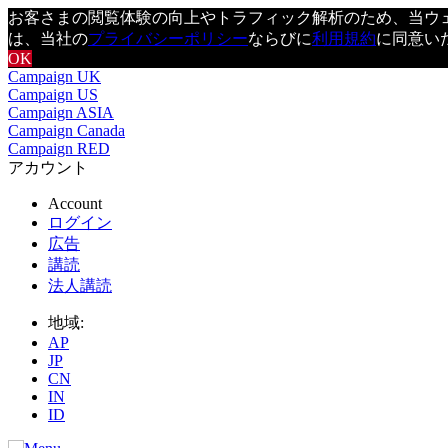
お客さまの閲覧体験の向上やトラフィック解析のため、当ウェブ
は、当社の
プライバシーポリシー
ならびに
利用規約
に同意い
OK
Campaign UK
Campaign US
Campaign ASIA
Campaign Canada
Campaign RED
アカウント
Account
ログイン
広告
講読
法人講読
地域:
AP
JP
CN
IN
ID