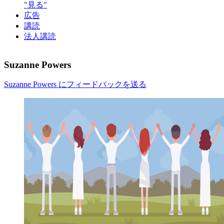
"見る"
広告
講読
法人講読
Suzanne Powers
Suzanne Powers にフィードバックを送る