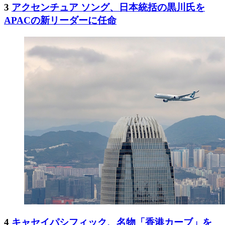
3
アクセンチュア ソング、日本統括の黒川氏を
APACの新リーダーに任命
4
キャセイパシフィック、名物「香港カーブ」を