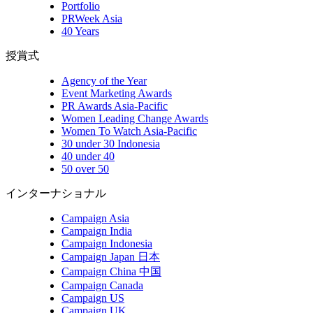
Portfolio
PRWeek Asia
40 Years
授賞式
Agency of the Year
Event Marketing Awards
PR Awards Asia-Pacific
Women Leading Change Awards
Women To Watch Asia-Pacific
30 under 30 Indonesia
40 under 40
50 over 50
インターナショナル
Campaign Asia
Campaign India
Campaign Indonesia
Campaign Japan 日本
Campaign China 中国
Campaign Canada
Campaign US
Campaign UK