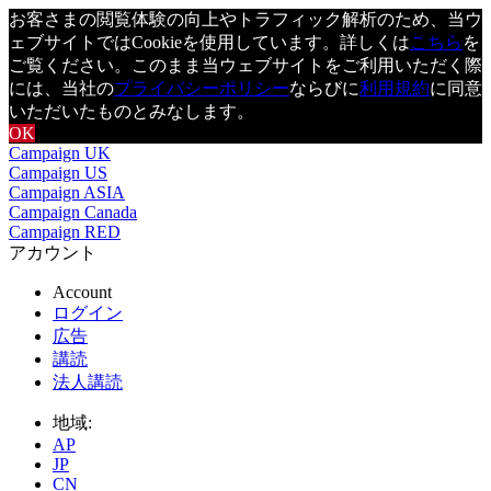
お客さまの閲覧体験の向上やトラフィック解析のため、当ウ
ェブサイトではCookieを使用しています。詳しくは
こちら
を
ご覧ください。このまま当ウェブサイトをご利用いただく際
には、当社の
プライバシーポリシー
ならびに
利用規約
に同意
いただいたものとみなします。
OK
Campaign UK
Campaign US
Campaign ASIA
Campaign Canada
Campaign RED
アカウント
Account
ログイン
広告
講読
法人講読
地域:
AP
JP
CN