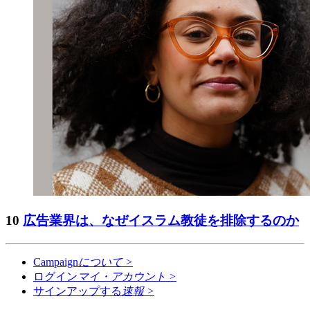
10
広告業界は、なぜイスラム教徒を排除するのか
Campaign
について
>
ログイン
マイ・アカウント
>
サインアップする
速報
>