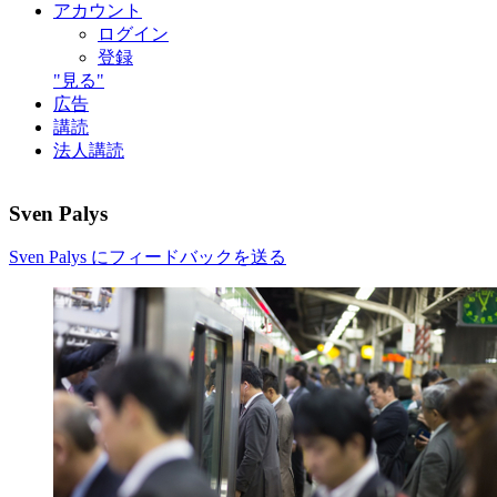
アカウント
ログイン
登録
"見る"
広告
講読
法人講読
Sven Palys
Sven Palys にフィードバックを送る