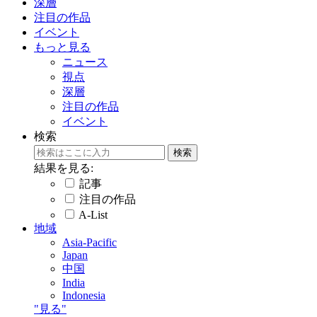
深層
注目の作品
イベント
もっと見る
ニュース
視点
深層
注目の作品
イベント
検索
結果を見る:
記事
注目の作品
A-List
地域
Asia-Pacific
Japan
中国
India
Indonesia
"見る"