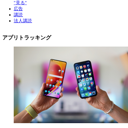
"見る"
広告
講読
法人講読
アプリトラッキング