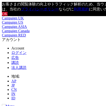
お客さまの閲覧体験の向上やトラフィック解析のため、当ウェブ
は、当社の
プライバシーポリシー
ならびに
利用規約
に同意い
OK
Campaign UK
Campaign US
Campaign ASIA
Campaign Canada
Campaign RED
アカウント
Account
ログイン
広告
講読
法人講読
地域:
AP
JP
CN
IN
ID