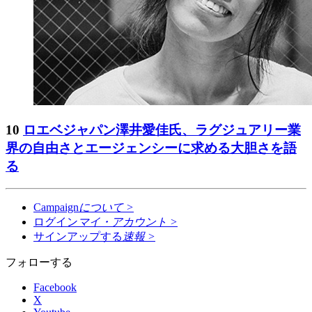
10
ロエベジャパン澤井愛佳氏、ラグジュアリー業
界の自由さとエージェンシーに求める大胆さを語
る
Campaign
について
>
ログイン
マイ・アカウント
>
サインアップする
速報
>
フォローする
Facebook
X