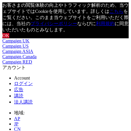
お客さまの閲覧体験の向上やトラフィック解析のため、当ウ
ェブサイトではCookieを使用しています。詳しくは
こちら
を
ご覧ください。このまま当ウェブサイトをご利用いただく際
には、当社の
プライバシーポリシー
ならびに
利用規約
に同意
いただいたものとみなします。
OK
Campaign UK
Campaign US
Campaign ASIA
Campaign Canada
Campaign RED
アカウント
Account
ログイン
広告
講読
法人講読
地域:
AP
JP
CN