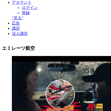
アカウント
ログイン
登録
"見る"
広告
講読
法人講読
エミレーツ航空