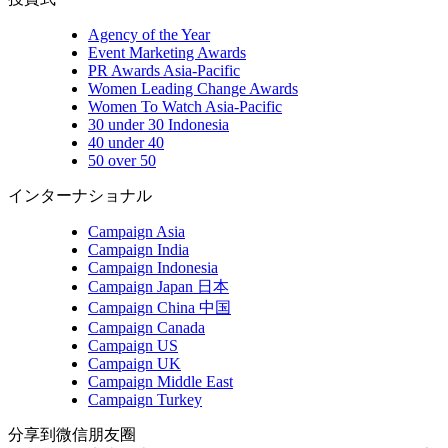
Agency of the Year
Event Marketing Awards
PR Awards Asia-Pacific
Women Leading Change Awards
Women To Watch Asia-Pacific
30 under 30 Indonesia
40 under 40
50 over 50
インターナショナル
Campaign Asia
Campaign India
Campaign Indonesia
Campaign Japan 日本
Campaign China 中国
Campaign Canada
Campaign US
Campaign UK
Campaign Middle East
Campaign Turkey
分享到微信朋友圈