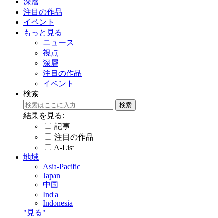
深層
注目の作品
イベント
もっと見る
ニュース
視点
深層
注目の作品
イベント
検索
結果を見る:
記事
注目の作品
A-List
地域
Asia-Pacific
Japan
中国
India
Indonesia
"見る"