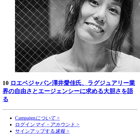
10
ロエベジャパン澤井愛佳氏、ラグジュアリー業
界の自由さとエージェンシーに求める大胆さを語
る
Campaign
について
>
ログイン
マイ・アカウント
>
サインアップする
速報
>