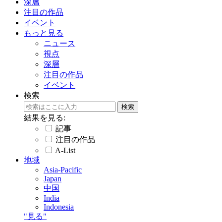
深層
注目の作品
イベント
もっと見る
ニュース
視点
深層
注目の作品
イベント
検索
結果を見る:
記事
注目の作品
A-List
地域
Asia-Pacific
Japan
中国
India
Indonesia
"見る"