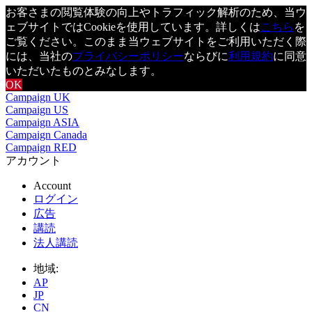
お客さまの閲覧体験の向上やトラフィック解析のため、当ウ
ェブサイトではCookieを使用しています。詳しくは
こちら
を
ご覧ください。このまま当ウェブサイトをご利用いただく際
には、当社の
プライバシーポリシー
ならびに
利用規約
に同意
いただいたものとみなします。
OK
Campaign UK
Campaign US
Campaign ASIA
Campaign Canada
Campaign RED
アカウント
Account
ログイン
広告
講読
法人講読
地域:
AP
JP
CN