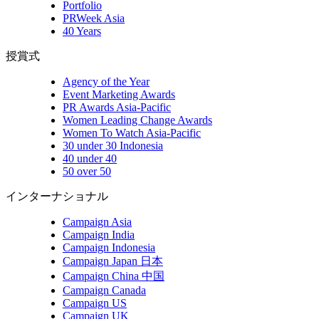
Portfolio
PRWeek Asia
40 Years
授賞式
Agency of the Year
Event Marketing Awards
PR Awards Asia-Pacific
Women Leading Change Awards
Women To Watch Asia-Pacific
30 under 30 Indonesia
40 under 40
50 over 50
インターナショナル
Campaign Asia
Campaign India
Campaign Indonesia
Campaign Japan 日本
Campaign China 中国
Campaign Canada
Campaign US
Campaign UK