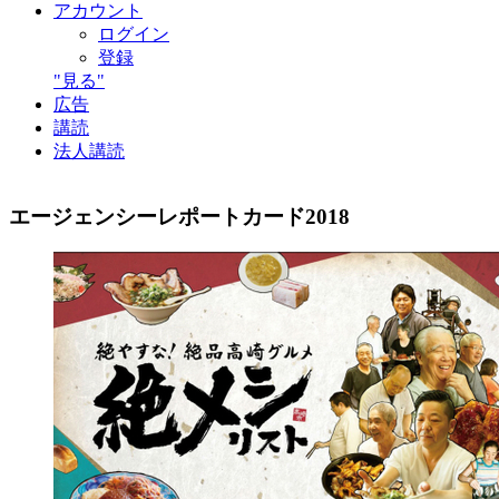
アカウント
ログイン
登録
"見る"
広告
講読
法人講読
エージェンシーレポートカード2018