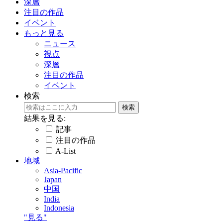
深層
注目の作品
イベント
もっと見る
ニュース
視点
深層
注目の作品
イベント
検索
結果を見る:
記事
注目の作品
A-List
地域
Asia-Pacific
Japan
中国
India
Indonesia
"見る"