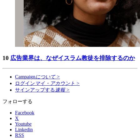
10
広告業界は、なぜイスラム教徒を排除するのか
Campaign
について
>
ログイン
マイ・アカウント
>
サインアップする
速報
>
フォローする
Facebook
X
Youtube
Linkedin
RSS