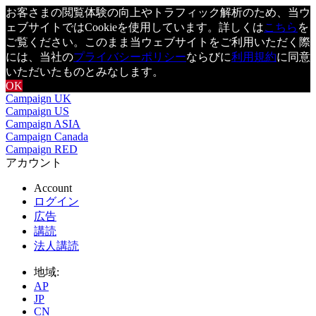
お客さまの閲覧体験の向上やトラフィック解析のため、当ウ
ェブサイトではCookieを使用しています。詳しくは
こちら
を
ご覧ください。このまま当ウェブサイトをご利用いただく際
には、当社の
プライバシーポリシー
ならびに
利用規約
に同意
いただいたものとみなします。
OK
Campaign UK
Campaign US
Campaign ASIA
Campaign Canada
Campaign RED
アカウント
Account
ログイン
広告
講読
法人講読
地域:
AP
JP
CN