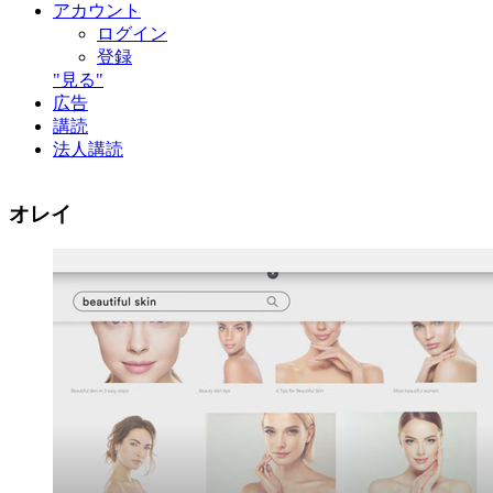
アカウント
ログイン
登録
"見る"
広告
講読
法人講読
オレイ