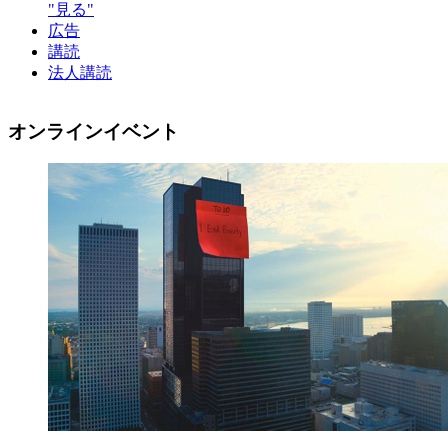
"見る"
広告
講読
法人講読
オンラインイベント