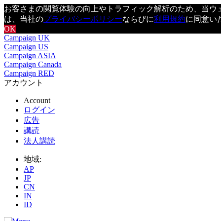
お客さまの閲覧体験の向上やトラフィック解析のため、当ウェブ
は、当社の
プライバシーポリシー
ならびに
利用規約
に同意い
OK
Campaign UK
Campaign US
Campaign ASIA
Campaign Canada
Campaign RED
アカウント
Account
ログイン
広告
講読
法人講読
地域:
AP
JP
CN
IN
ID