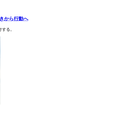
きから行動へ
けする。