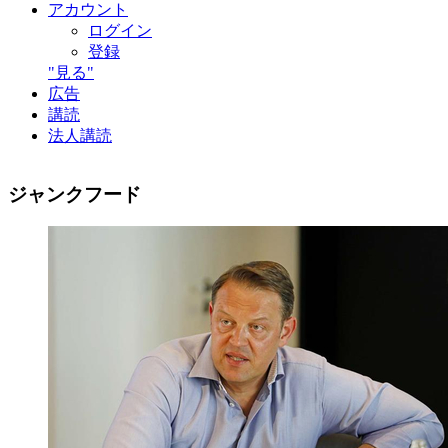
アカウント
ログイン
登録
"見る"
広告
講読
法人講読
ジャンクフード