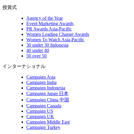
授賞式
Agency of the Year
Event Marketing Awards
PR Awards Asia-Pacific
Women Leading Change Awards
Women To Watch Asia-Pacific
30 under 30 Indonesia
40 under 40
50 over 50
インターナショナル
Campaign Asia
Campaign India
Campaign Indonesia
Campaign Japan 日本
Campaign China 中国
Campaign Canada
Campaign US
Campaign UK
Campaign Middle East
Campaign Turkey