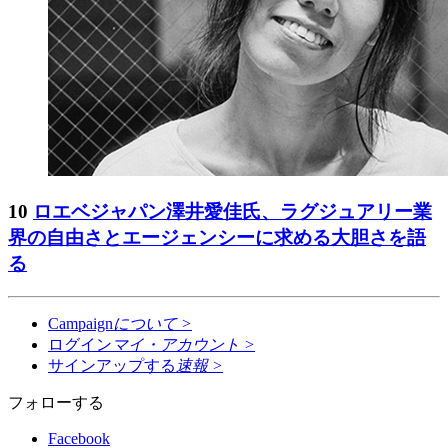
10
ロエベジャパン澤井愛佳氏、ラグジュアリー業
界の自由さとエージェンシーに求める大胆さを語
る
Campaign
について
>
ログイン
マイ・アカウント
>
サインアップする
速報
>
フォローする
Facebook