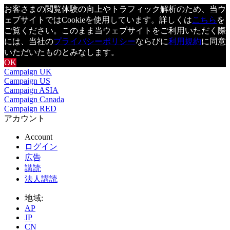
お客さまの閲覧体験の向上やトラフィック解析のため、当ウ
ェブサイトではCookieを使用しています。詳しくは
こちら
を
ご覧ください。このまま当ウェブサイトをご利用いただく際
には、当社の
プライバシーポリシー
ならびに
利用規約
に同意
いただいたものとみなします。
OK
Campaign UK
Campaign US
Campaign ASIA
Campaign Canada
Campaign RED
アカウント
Account
ログイン
広告
講読
法人講読
地域:
AP
JP
CN