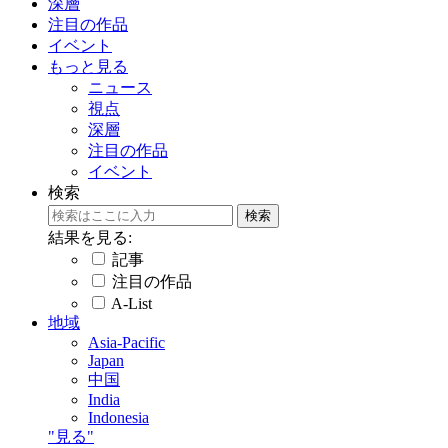
深層
注目の作品
イベント
もっと見る
ニュース
視点
深層
注目の作品
イベント
検索
結果を見る:
記事
注目の作品
A-List
地域
Asia-Pacific
Japan
中国
India
Indonesia
"見る"