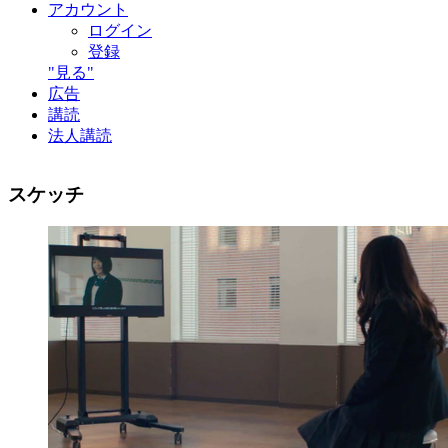
アカウント
ログイン
登録
"見る"
広告
講読
法人講読
スケッチ