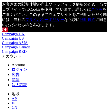
お客さまの閲覧体験の向上やトラフィック解析のため、当ウ
ェブサイトではCookieを使用しています。詳しくは
こちら
を
ご覧ください。このまま当ウェブサイトをご利用いただく際
には、当社の
プライバシーポリシー
ならびに
利用規約
に同意
いただいたものとみなします。
OK
Campaign UK
Campaign US
Campaign ASIA
Campaign Canada
Campaign RED
アカウント
Account
ログイン
広告
講読
法人講読
地域:
AP
JP
CN