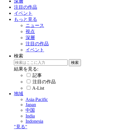
深層
注目の作品
イベント
もっと見る
ニュース
視点
深層
注目の作品
イベント
検索
結果を見る:
記事
注目の作品
A-List
地域
Asia-Pacific
Japan
中国
India
Indonesia
"見る"