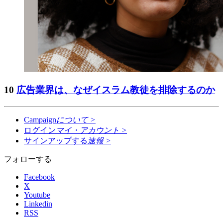
10
広告業界は、なぜイスラム教徒を排除するのか
Campaign
について
>
ログイン
マイ・アカウント
>
サインアップする
速報
>
フォローする
Facebook
X
Youtube
Linkedin
RSS