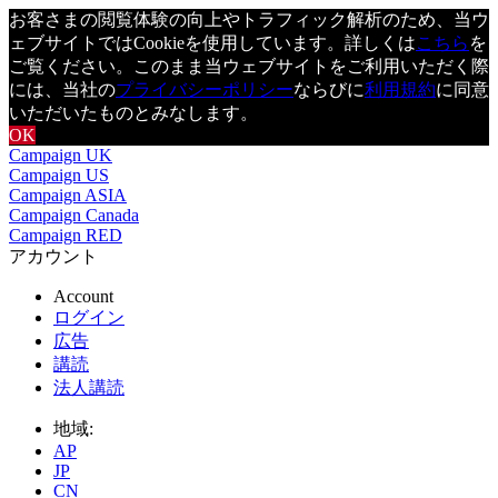
お客さまの閲覧体験の向上やトラフィック解析のため、当ウ
ェブサイトではCookieを使用しています。詳しくは
こちら
を
ご覧ください。このまま当ウェブサイトをご利用いただく際
には、当社の
プライバシーポリシー
ならびに
利用規約
に同意
いただいたものとみなします。
OK
Campaign UK
Campaign US
Campaign ASIA
Campaign Canada
Campaign RED
アカウント
Account
ログイン
広告
講読
法人講読
地域:
AP
JP
CN