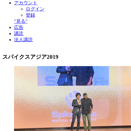
アカウント
ログイン
登録
"見る"
広告
講読
法人講読
スパイクスアジア2019