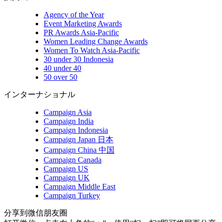
Agency of the Year
Event Marketing Awards
PR Awards Asia-Pacific
Women Leading Change Awards
Women To Watch Asia-Pacific
30 under 30 Indonesia
40 under 40
50 over 50
インターナショナル
Campaign Asia
Campaign India
Campaign Indonesia
Campaign Japan 日本
Campaign China 中国
Campaign Canada
Campaign US
Campaign UK
Campaign Middle East
Campaign Turkey
分享到微信朋友圈