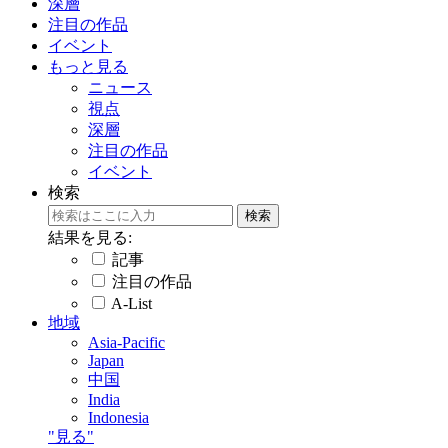
深層
注目の作品
イベント
もっと見る
ニュース
視点
深層
注目の作品
イベント
検索
結果を見る:
記事
注目の作品
A-List
地域
Asia-Pacific
Japan
中国
India
Indonesia
"見る"