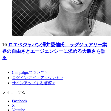
10
ロエベジャパン澤井愛佳氏、ラグジュアリー業
界の自由さとエージェンシーに求める大胆さを語
る
Campaign
について
>
ログイン
マイ・アカウント
>
サインアップする
速報
>
フォローする
Facebook
X
Youtube