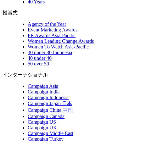
40 Years
授賞式
Agency of the Year
Event Marketing Awards
PR Awards Asia-Pacific
Women Leading Change Awards
Women To Watch Asia-Pacific
30 under 30 Indonesia
40 under 40
50 over 50
インターナショナル
Campaign Asia
Campaign India
Campaign Indonesia
Campaign Japan 日本
Campaign China 中国
Campaign Canada
Campaign US
Campaign UK
Campaign Middle East
Campaign Turkey