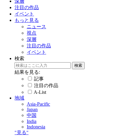
深層
注目の作品
イベント
もっと見る
ニュース
視点
深層
注目の作品
イベント
検索
結果を見る:
記事
注目の作品
A-List
地域
Asia-Pacific
Japan
中国
India
Indonesia
"見る"