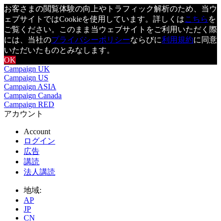
お客さまの閲覧体験の向上やトラフィック解析のため、当ウ
ェブサイトではCookieを使用しています。詳しくは
こちら
を
ご覧ください。このまま当ウェブサイトをご利用いただく際
には、当社の
プライバシーポリシー
ならびに
利用規約
に同意
いただいたものとみなします。
OK
Campaign UK
Campaign US
Campaign ASIA
Campaign Canada
Campaign RED
アカウント
Account
ログイン
広告
講読
法人講読
地域:
AP
JP
CN