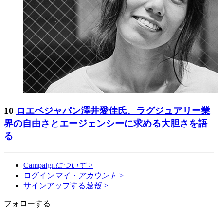
10
ロエベジャパン澤井愛佳氏、ラグジュアリー業
界の自由さとエージェンシーに求める大胆さを語
る
Campaign
について
>
ログイン
マイ・アカウント
>
サインアップする
速報
>
フォローする