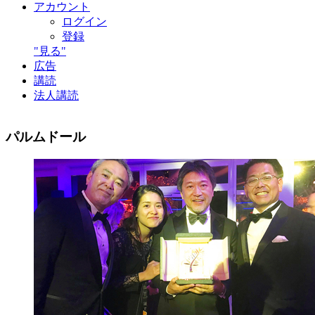
アカウント
ログイン
登録
"見る"
広告
講読
法人講読
パルムドール