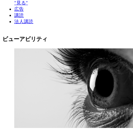
"見る"
広告
講読
法人講読
ビューアビリティ