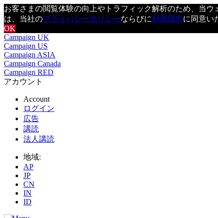
お客さまの閲覧体験の向上やトラフィック解析のため、当ウェブ
は、当社の
プライバシーポリシー
ならびに
利用規約
に同意い
OK
Campaign UK
Campaign US
Campaign ASIA
Campaign Canada
Campaign RED
アカウント
Account
ログイン
広告
講読
法人講読
地域:
AP
JP
CN
IN
ID