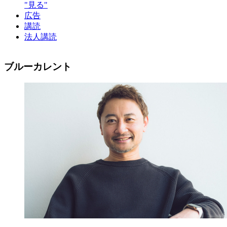
"見る"
広告
講読
法人講読
ブルーカレント