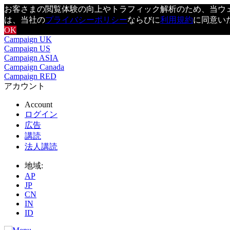
お客さまの閲覧体験の向上やトラフィック解析のため、当ウェブ
は、当社の
プライバシーポリシー
ならびに
利用規約
に同意い
OK
Campaign UK
Campaign US
Campaign ASIA
Campaign Canada
Campaign RED
アカウント
Account
ログイン
広告
講読
法人講読
地域:
AP
JP
CN
IN
ID