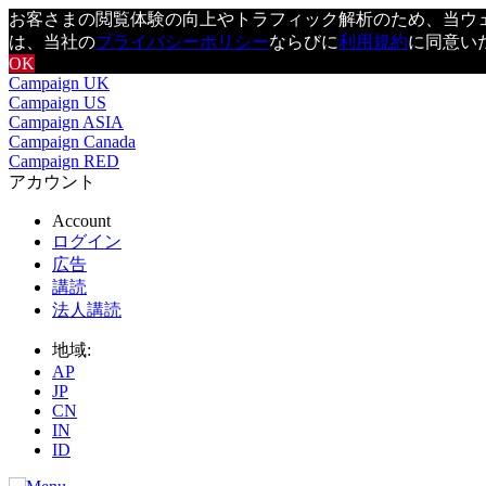
お客さまの閲覧体験の向上やトラフィック解析のため、当ウェブ
は、当社の
プライバシーポリシー
ならびに
利用規約
に同意い
OK
Campaign UK
Campaign US
Campaign ASIA
Campaign Canada
Campaign RED
アカウント
Account
ログイン
広告
講読
法人講読
地域:
AP
JP
CN
IN
ID