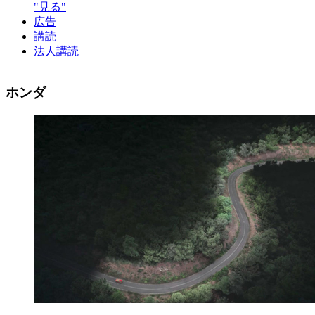
"見る"
広告
講読
法人講読
ホンダ