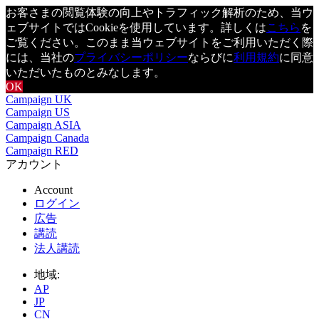
お客さまの閲覧体験の向上やトラフィック解析のため、当ウ
ェブサイトではCookieを使用しています。詳しくは
こちら
を
ご覧ください。このまま当ウェブサイトをご利用いただく際
には、当社の
プライバシーポリシー
ならびに
利用規約
に同意
いただいたものとみなします。
OK
Campaign UK
Campaign US
Campaign ASIA
Campaign Canada
Campaign RED
アカウント
Account
ログイン
広告
講読
法人講読
地域:
AP
JP
CN