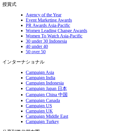
授賞式
Agency of the Year
Event Marketing Awards
PR Awards Asia-Pacific
Women Leading Change Awards
Women To Watch Asia-Pacific
30 under 30 Indonesia
40 under 40
50 over 50
インターナショナル
Campaign Asia
Campaign India
Campaign Indonesia
Campaign Japan 日本
Campaign China 中国
Campaign Canada
Campaign US
Campaign UK
Campaign Middle East
Campaign Turkey