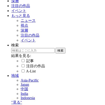
深層
注目の作品
イベント
もっと見る
ニュース
視点
深層
注目の作品
イベント
検索
結果を見る:
記事
注目の作品
A-List
地域
Asia-Pacific
Japan
中国
India
Indonesia
"見る"