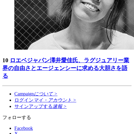
10
ロエベジャパン澤井愛佳氏、ラグジュアリー業
界の自由さとエージェンシーに求める大胆さを語
る
Campaign
について
>
ログイン
マイ・アカウント
>
サインアップする
速報
>
フォローする
Facebook
X