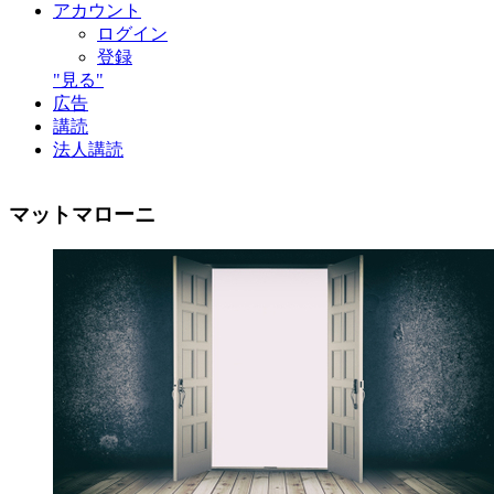
アカウント
ログイン
登録
"見る"
広告
講読
法人講読
マットマローニ