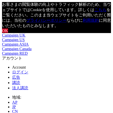
お客さまの閲覧体験の向上やトラフィック解析のため、当ウ
ェブサイトではCookieを使用しています。詳しくは
こちら
を
ご覧ください。このまま当ウェブサイトをご利用いただく際
には、当社の
プライバシーポリシー
ならびに
利用規約
に同意
いただいたものとみなします。
OK
Campaign UK
Campaign US
Campaign ASIA
Campaign Canada
Campaign RED
アカウント
Account
ログイン
広告
講読
法人講読
地域:
AP
JP
CN