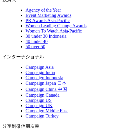
Agency of the Year
Event Marketing Awards
PR Awards Asia-Pacific
Women Leading Change Awards
Women To Watch Asia-Pacific
30 under 30 Indonesia
40 under 40
50 over 50
インターナショナル
Campaign Asia
Campaign India
Campaign Indonesia
Campaign Japan 日本
Campaign China 中国
Campaign Canada
Campaign US
Campaign UK
Campaign Middle East
Campaign Turkey
分享到微信朋友圈