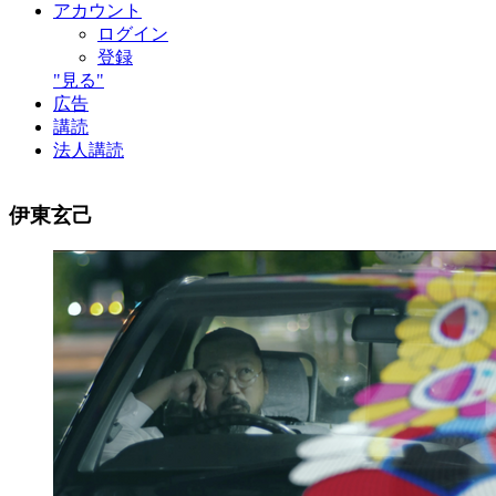
アカウント
ログイン
登録
"見る"
広告
講読
法人講読
伊東玄己