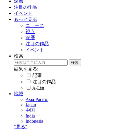
深層
注目の作品
イベント
もっと見る
ニュース
視点
深層
注目の作品
イベント
検索
結果を見る:
記事
注目の作品
A-List
地域
Asia-Pacific
Japan
中国
India
Indonesia
"見る"