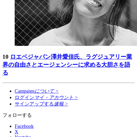
10
ロエベジャパン澤井愛佳氏、ラグジュアリー業
界の自由さとエージェンシーに求める大胆さを語
る
Campaign
について
>
ログイン
マイ・アカウント
>
サインアップする
速報
>
フォローする
Facebook
X