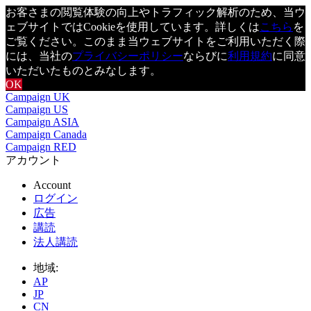
お客さまの閲覧体験の向上やトラフィック解析のため、当ウ
ェブサイトではCookieを使用しています。詳しくは
こちら
を
ご覧ください。このまま当ウェブサイトをご利用いただく際
には、当社の
プライバシーポリシー
ならびに
利用規約
に同意
いただいたものとみなします。
OK
Campaign UK
Campaign US
Campaign ASIA
Campaign Canada
Campaign RED
アカウント
Account
ログイン
広告
講読
法人講読
地域:
AP
JP
CN