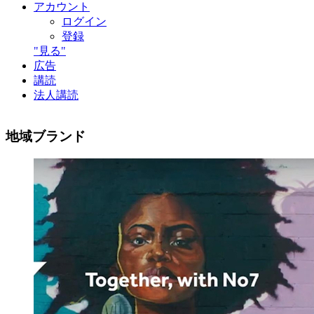
アカウント
ログイン
登録
"見る"
広告
講読
法人講読
地域ブランド