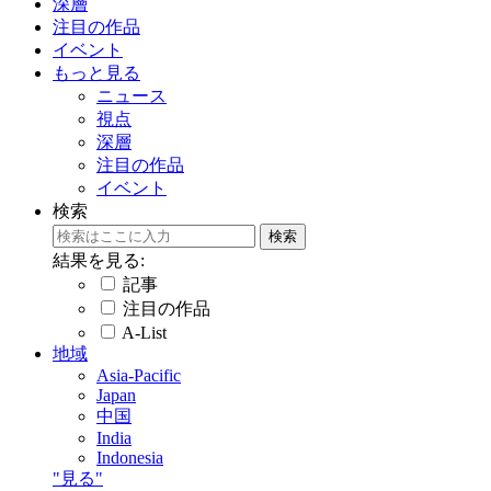
深層
注目の作品
イベント
もっと見る
ニュース
視点
深層
注目の作品
イベント
検索
結果を見る:
記事
注目の作品
A-List
地域
Asia-Pacific
Japan
中国
India
Indonesia
"見る"