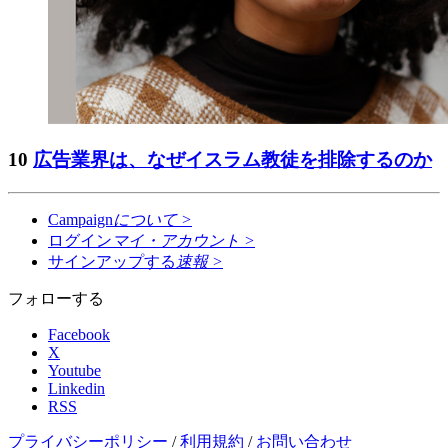
10
広告業界は、なぜイスラム教徒を排除するのか
Campaign
について
>
ログイン
マイ・アカウント
>
サインアップする
速報
>
フォローする
Facebook
X
Youtube
Linkedin
RSS
プライバシーポリシー
/
利用規約
/
お問い合わせ