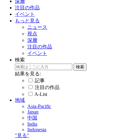
深層
注目の作品
イベント
もっと見る
ニュース
視点
深層
注目の作品
イベント
検索
結果を見る:
記事
注目の作品
A-List
地域
Asia-Pacific
Japan
中国
India
Indonesia
"見る"