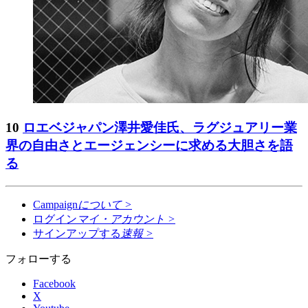
10
ロエベジャパン澤井愛佳氏、ラグジュアリー業
界の自由さとエージェンシーに求める大胆さを語
る
Campaign
について
>
ログイン
マイ・アカウント
>
サインアップする
速報
>
フォローする
Facebook
X