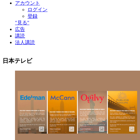
アカウント
ログイン
登録
"見る"
広告
講読
法人講読
日本テレビ