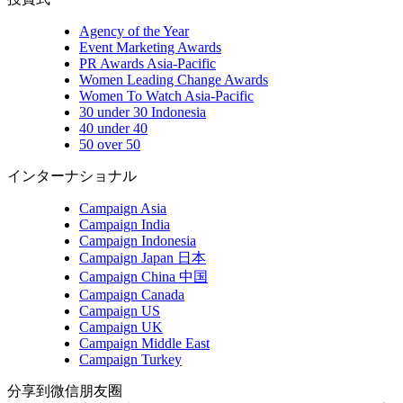
Agency of the Year
Event Marketing Awards
PR Awards Asia-Pacific
Women Leading Change Awards
Women To Watch Asia-Pacific
30 under 30 Indonesia
40 under 40
50 over 50
インターナショナル
Campaign Asia
Campaign India
Campaign Indonesia
Campaign Japan 日本
Campaign China 中国
Campaign Canada
Campaign US
Campaign UK
Campaign Middle East
Campaign Turkey
分享到微信朋友圈