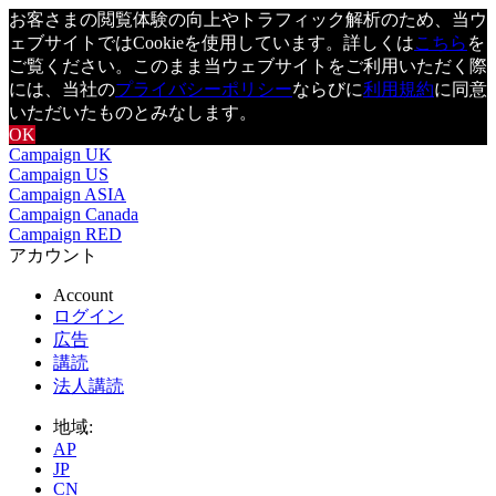
お客さまの閲覧体験の向上やトラフィック解析のため、当ウ
ェブサイトではCookieを使用しています。詳しくは
こちら
を
ご覧ください。このまま当ウェブサイトをご利用いただく際
には、当社の
プライバシーポリシー
ならびに
利用規約
に同意
いただいたものとみなします。
OK
Campaign UK
Campaign US
Campaign ASIA
Campaign Canada
Campaign RED
アカウント
Account
ログイン
広告
講読
法人講読
地域:
AP
JP
CN