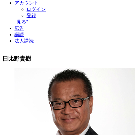
アカウント
ログイン
登録
"見る"
広告
講読
法人講読
日比野貴樹