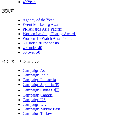
40 Years
授賞式
Agency of the Year
Event Marketing Awards
PR Awards Asia-Pacific
Women Leading Change Awards
Women To Watch Asia-Pacific
30 under 30 Indonesia
40 under 40
50 over 50
インターナショナル
Campaign Asia
Campaign India
Campaign Indonesia
Campaign Japan 日本
Campaign China 中国
Campaign Canada
Campaign US
Campaign UK
Campaign Middle East
Campaign Turkey