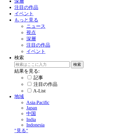
深層
注目の作品
イベント
もっと見る
ニュース
視点
深層
注目の作品
イベント
検索
結果を見る:
記事
注目の作品
A-List
地域
Asia-Pacific
Japan
中国
India
Indonesia
"見る"