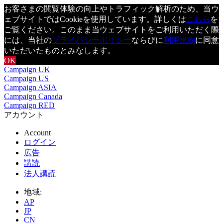
お客さまの閲覧体験の向上やトラフィック解析のため、当ウ
ェブサイトではCookieを使用しています。詳しくは
こちら
を
ご覧ください。このまま当ウェブサイトをご利用いただく際
には、当社の
プライバシーポリシー
ならびに
利用規約
に同意
いただいたものとみなします。
OK
Campaign UK
Campaign US
Campaign ASIA
Campaign Canada
Campaign RED
アカウント
Account
ログイン
広告
講読
法人講読
地域:
AP
JP
CN