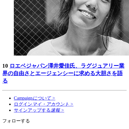
10
ロエベジャパン澤井愛佳氏、ラグジュアリー業
界の自由さとエージェンシーに求める大胆さを語
る
Campaign
について
>
ログイン
マイ・アカウント
>
サインアップする
速報
>
フォローする