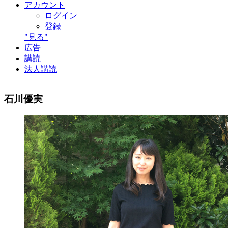
アカウント
ログイン
登録
"見る"
広告
講読
法人講読
石川優実