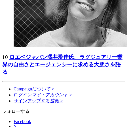
10
ロエベジャパン澤井愛佳氏、ラグジュアリー業
界の自由さとエージェンシーに求める大胆さを語
る
Campaign
について
>
ログイン
マイ・アカウント
>
サインアップする
速報
>
フォローする
Facebook
X