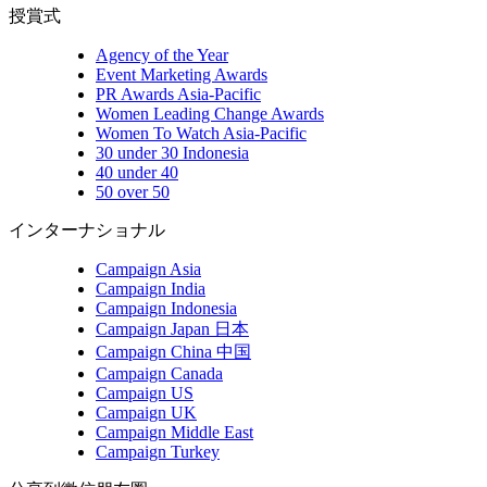
授賞式
Agency of the Year
Event Marketing Awards
PR Awards Asia-Pacific
Women Leading Change Awards
Women To Watch Asia-Pacific
30 under 30 Indonesia
40 under 40
50 over 50
インターナショナル
Campaign Asia
Campaign India
Campaign Indonesia
Campaign Japan 日本
Campaign China 中国
Campaign Canada
Campaign US
Campaign UK
Campaign Middle East
Campaign Turkey