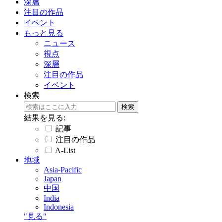
深層
注目の作品
イベント
もっと見る
ニュース
視点
深層
注目の作品
イベント
検索
結果を見る:
記事
注目の作品
A-List
地域
Asia-Pacific
Japan
中国
India
Indonesia
"見る"