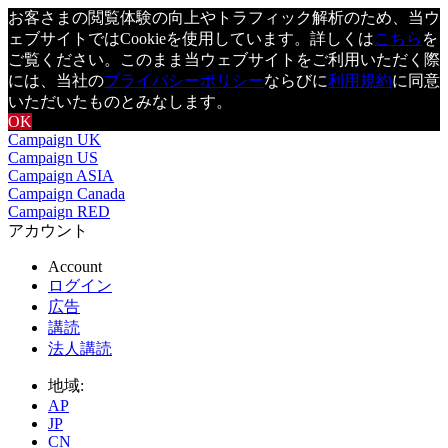
お客さまの閲覧体験の向上やトラフィック解析のため、当ウ
ェブサイトではCookieを使用しています。詳しくは
こちら
を
ご覧ください。このまま当ウェブサイトをご利用いただく際
には、当社の
プライバシーポリシー
ならびに
利用規約
に同意
いただいたものとみなします。
OK
Campaign UK
Campaign US
Campaign ASIA
Campaign Canada
Campaign RED
アカウント
Account
ログイン
広告
講読
法人講読
地域:
AP
JP
CN