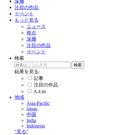
深層
注目の作品
イベント
もっと見る
ニュース
視点
深層
注目の作品
イベント
検索
結果を見る:
記事
注目の作品
A-List
地域
Asia-Pacific
Japan
中国
India
Indonesia
"見る"