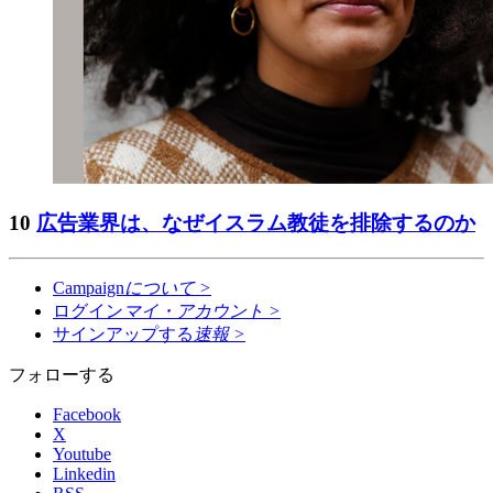
10
広告業界は、なぜイスラム教徒を排除するのか
Campaign
について
>
ログイン
マイ・アカウント
>
サインアップする
速報
>
フォローする
Facebook
X
Youtube
Linkedin