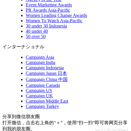
Event Marketing Awards
PR Awards Asia-Pacific
Women Leading Change Awards
Women To Watch Asia-Pacific
30 under 30 Indonesia
40 under 40
50 over 50
インターナショナル
Campaign Asia
Campaign India
Campaign Indonesia
Campaign Japan 日本
Campaign China 中国
Campaign Canada
Campaign US
Campaign UK
Campaign Middle East
Campaign Turkey
分享到微信朋友圈
打开微信，点击右上角的“＋”，使用“扫一扫”即可将网页分享
到我的朋友圈。