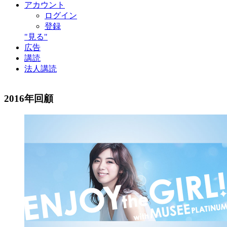
アカウント
ログイン
登録
"見る"
広告
講読
法人講読
2016年回顧