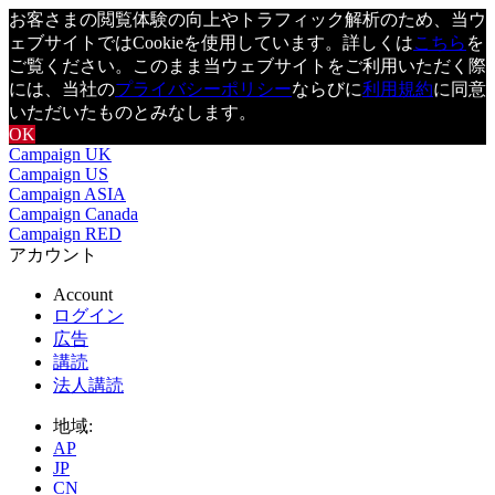
お客さまの閲覧体験の向上やトラフィック解析のため、当ウ
ェブサイトではCookieを使用しています。詳しくは
こちら
を
ご覧ください。このまま当ウェブサイトをご利用いただく際
には、当社の
プライバシーポリシー
ならびに
利用規約
に同意
いただいたものとみなします。
OK
Campaign UK
Campaign US
Campaign ASIA
Campaign Canada
Campaign RED
アカウント
Account
ログイン
広告
講読
法人講読
地域:
AP
JP
CN