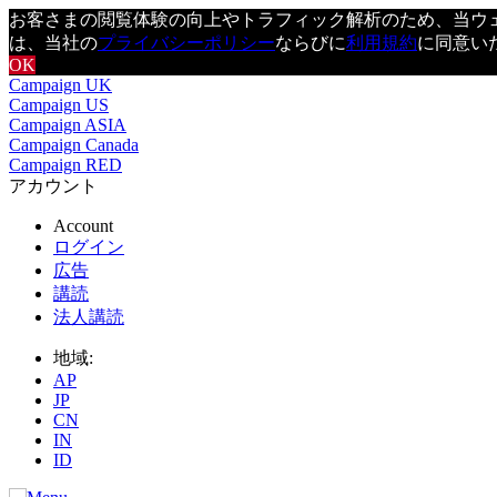
お客さまの閲覧体験の向上やトラフィック解析のため、当ウェブ
は、当社の
プライバシーポリシー
ならびに
利用規約
に同意い
OK
Campaign UK
Campaign US
Campaign ASIA
Campaign Canada
Campaign RED
アカウント
Account
ログイン
広告
講読
法人講読
地域:
AP
JP
CN
IN
ID