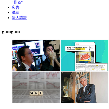
"見る"
広告
講読
法人講読
gumgum