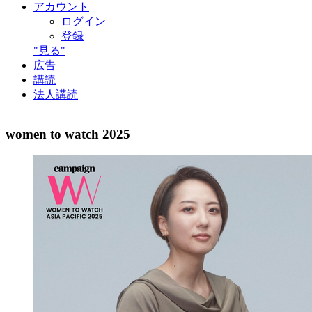
アカウント
ログイン
登録
"見る"
広告
講読
法人講読
women to watch 2025