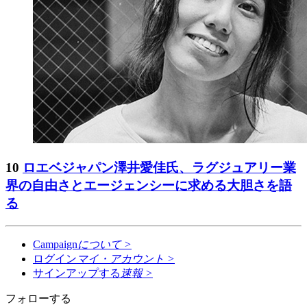
10
ロエベジャパン澤井愛佳氏、ラグジュアリー業
界の自由さとエージェンシーに求める大胆さを語
る
Campaign
について
>
ログイン
マイ・アカウント
>
サインアップする
速報
>
フォローする