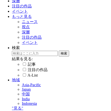
深層
注目の作品
イベント
もっと見る
ニュース
視点
深層
注目の作品
イベント
検索
結果を見る:
記事
注目の作品
A-List
地域
Asia-Pacific
Japan
中国
India
Indonesia
"見る"