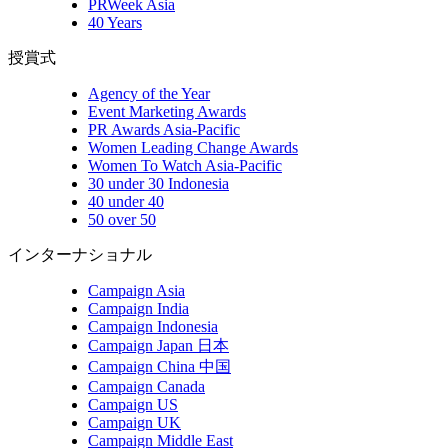
PRWeek Asia
40 Years
授賞式
Agency of the Year
Event Marketing Awards
PR Awards Asia-Pacific
Women Leading Change Awards
Women To Watch Asia-Pacific
30 under 30 Indonesia
40 under 40
50 over 50
インターナショナル
Campaign Asia
Campaign India
Campaign Indonesia
Campaign Japan 日本
Campaign China 中国
Campaign Canada
Campaign US
Campaign UK
Campaign Middle East