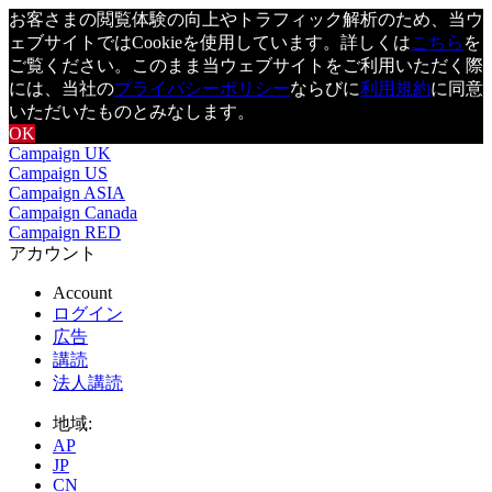
お客さまの閲覧体験の向上やトラフィック解析のため、当ウ
ェブサイトではCookieを使用しています。詳しくは
こちら
を
ご覧ください。このまま当ウェブサイトをご利用いただく際
には、当社の
プライバシーポリシー
ならびに
利用規約
に同意
いただいたものとみなします。
OK
Campaign UK
Campaign US
Campaign ASIA
Campaign Canada
Campaign RED
アカウント
Account
ログイン
広告
講読
法人講読
地域:
AP
JP
CN