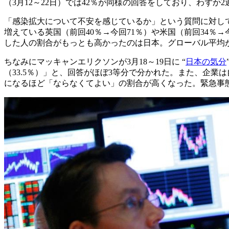
（3月12～22日）では42％が同様の回答をしており、わずか
「感染拡大について不安を感じているか」という質問に対して、
増えている英国（前回40％→今回71％）や米国（前回34
した人の割合がもっとも高かったのは日本。グローバル平均が
ちなみにマッキャンエリクソンが3月18～19日に “
日本の気分
（33.5％）」と、回答がほぼ3等分で分かれた。また、企業
になるほど「ならなくてよい」の割合が高くなった。緊急事