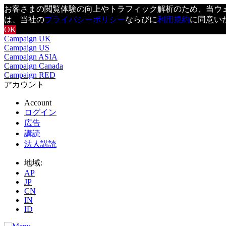
お客さまの閲覧体験の向上やトラフィック解析のため、当ウェブ
は、当社の
プライバシーポリシー
ならびに
利用規約
に同意い
OK
Campaign UK
Campaign US
Campaign ASIA
Campaign Canada
Campaign RED
アカウント
Account
ログイン
広告
講読
法人講読
地域:
AP
JP
CN
IN
ID