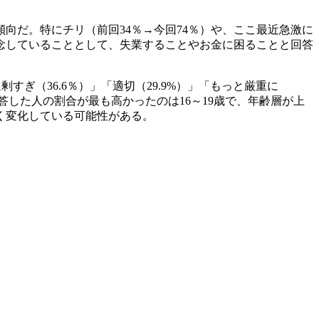
傾向だ。特にチリ（前回34％→今回74％）や、ここ最近急激に
懸念していることとして、失業することやお金に困ることと回答
ぎ（36.6％）」「適切（29.9%）」「もっと厳重に
答した人の割合が最も高かったのは16～19歳で、年齢層が上
く変化している可能性がある。