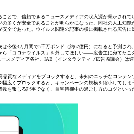
ることで、信頼できるニュースメディアの収入源が脅かされて
の多くが安全であることが明らかになった。同社の人工知能が「
2％が安全であった。ウイルス関連の記事の横に掲載される広告に
は今後3カ月間で5千万ポンド（約67億円）になると予測さ
から「コロナウイルス」を外してほしい――広告主に宛てたこ
やニュースメディア各社、IAB（インタラクティブ広告協議会）
る高品質なメディアをブロックすると、未知のニッチなコンテン
を幅広くブロックすると、キャンペーンの規模を縮小してしま
者数を報じる記事でなく、自宅待機中の過ごし方のコツといっ