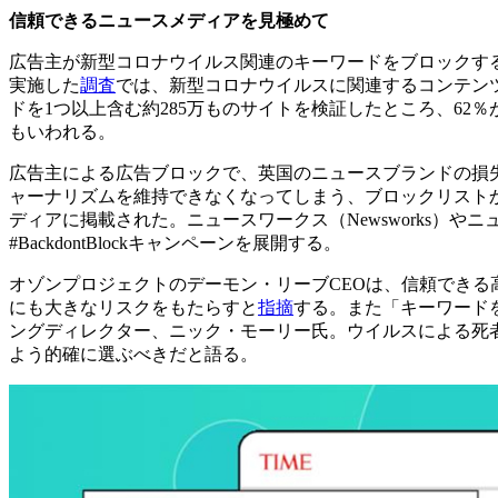
信頼できるニュースメディアを見極めて
広告主が新型コロナウイルス関連のキーワードをブロックす
実施した
調査
では、新型コロナウイルスに関連するコンテンツ
ドを1つ以上含む約285万ものサイトを検証したところ、6
もいわれる。
広告主による広告ブロックで、英国のニュースブランドの損失
ャーナリズムを維持できなくなってしまう、ブロックリスト
ディアに掲載された。ニュースワークス（Newsworks）
#BackdontBlockキャンペーンを展開する。
オゾンプロジェクトのデーモン・リーブCEOは、信頼でき
にも大きなリスクをもたらすと
指摘
する。また「キーワード
ングディレクター、ニック・モーリー氏。ウイルスによる死
よう的確に選ぶべきだと語る。