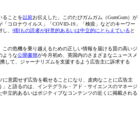
いることを
以前
お伝えした。このたびガムガム（GumGum）が
コロナウイルス」「COVID-19」「検疫」などのキーワー
対し、
9割もの読者が好意的あるいは中立的にとらえている
と
れ、この危機を乗り越えるための正しい情報を届ける質の高いジ
のような
公開書簡
が今月初め、英国内のさまざまなニュースメ
は連携して、ジャーナリズムを支援するよう広告主に訴求する
ツに意図せず広告を載せることになり、皮肉なことに広告主
う」と語るのは、インテグラル・アド・サイエンスのマネージ
た中立的あるいはポジティブなコンテンツの近くに掲載される