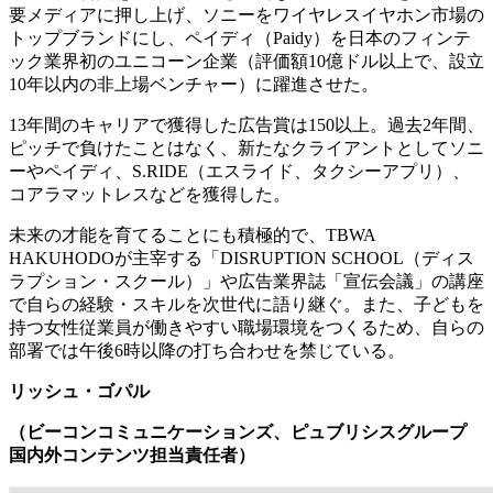
要メディアに押し上げ、ソニーをワイヤレスイヤホン市場の
トップブランドにし、ペイディ（Paidy）を日本のフィンテ
ック業界初のユニコーン企業（評価額10億ドル以上で、設立
10年以内の非上場ベンチャー）に躍進させた。
13年間のキャリアで獲得した広告賞は150以上。過去2年間、
ピッチで負けたことはなく、新たなクライアントとしてソニ
ーやペイディ、S.RIDE（エスライド、タクシーアプリ）、
コアラマットレスなどを獲得した。
未来の才能を育てることにも積極的で、TBWA
HAKUHODOが主宰する「DISRUPTION SCHOOL（ディス
ラプション・スクール）」や広告業界誌「宣伝会議」の講座
で自らの経験・スキルを次世代に語り継ぐ。また、子どもを
持つ女性従業員が働きやすい職場環境をつくるため、自らの
部署では午後6時以降の打ち合わせを禁じている。
リッシュ・ゴパル
（ビーコンコミュニケーションズ、ピュブリシスグループ
国内外コンテンツ担当責任者）