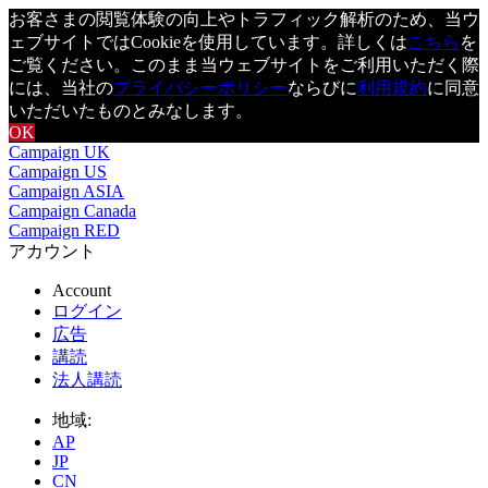
お客さまの閲覧体験の向上やトラフィック解析のため、当ウ
ェブサイトではCookieを使用しています。詳しくは
こちら
を
ご覧ください。このまま当ウェブサイトをご利用いただく際
には、当社の
プライバシーポリシー
ならびに
利用規約
に同意
いただいたものとみなします。
OK
Campaign UK
Campaign US
Campaign ASIA
Campaign Canada
Campaign RED
アカウント
Account
ログイン
広告
講読
法人講読
地域:
AP
JP
CN