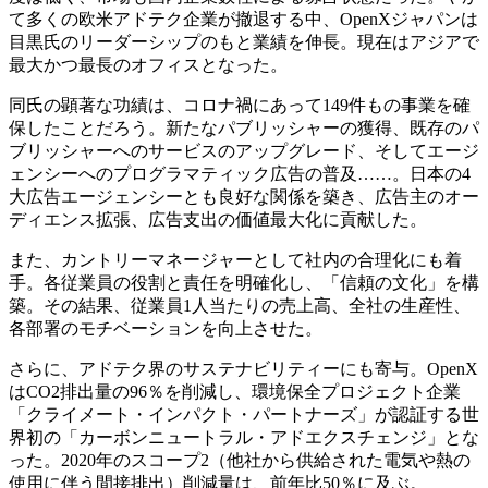
て多くの欧米アドテク企業が撤退する中、OpenXジャパンは
目黒氏のリーダーシップのもと業績を伸長。現在はアジアで
最大かつ最長のオフィスとなった。
同氏の顕著な功績は、コロナ禍にあって149件もの事業を確
保したことだろう。新たなパブリッシャーの獲得、既存のパ
ブリッシャーへのサービスのアップグレード、そしてエージ
ェンシーへのプログラマティック広告の普及……。日本の4
大広告エージェンシーとも良好な関係を築き、広告主のオー
ディエンス拡張、広告支出の価値最大化に貢献した。
また、カントリーマネージャーとして社内の合理化にも着
手。各従業員の役割と責任を明確化し、「信頼の文化」を構
築。その結果、従業員1人当たりの売上高、全社の生産性、
各部署のモチベーションを向上させた。
さらに、アドテク界のサステナビリティーにも寄与。OpenX
はCO2排出量の96％を削減し、環境保全プロジェクト企業
「クライメート・インパクト・パートナーズ」が認証する世
界初の「カーボンニュートラル・アドエクスチェンジ」とな
った。2020年のスコープ2（他社から供給された電気や熱の
使用に伴う間接排出）削減量は、前年比50％に及ぶ。