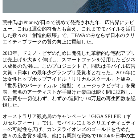
荒井氏はiPhoneが日本で初めて発売された年、広告界にデビ
ュー。これは運命的符合とも言え、これまでモバイルを活用
した数々の「創造的破壊」で、TBWAのみならず日本のクリ
エイティブワークの質の向上に貢献した。
2013年、ドミノ・ピザのために開発した革新的な宅配アプリ
は売上げを大きく伸ばし、スマートフォンを活用したビジネ
ス成長の先例に。このプロジェクトで、同氏はモバイル広告
大賞（日本）の最年少グランプリ受賞者となった。2016年に
は女性ヒップホップアイドル「リリカルスクール」と組み、
「世界初のバーティカル（縦型）ミュージックビデオ」を発
表。無名のアーティストが手掛けた楽曲は瞬く間に拡散し、
広告費を一切使わず、わずか2週間で100万超の再生回数を記
録した。
オーストラリア観光局のキャンペーン「GIGA SELFIE（ギ
ガセルフィー）」では、モバイルによるクリエイティビティ
ーの可能性を広げ、カンヌライオンズのゴールドを含めた
数々の広告賞を獲得。他にも周到な戦略でTikTokを日本の主