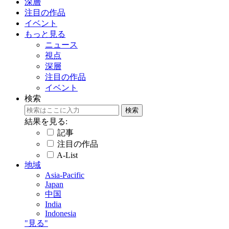
深層
注目の作品
イベント
もっと見る
ニュース
視点
深層
注目の作品
イベント
検索
結果を見る:
記事
注目の作品
A-List
地域
Asia-Pacific
Japan
中国
India
Indonesia
"見る"