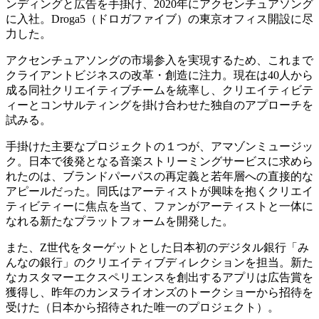
ンディングと広告を手掛け、2020年にアクセンチュアソング
に入社。Droga5（ドロガファイブ）の東京オフィス開設に尽
力した。
アクセンチュアソングの市場参入を実現するため、これまで
クライアントビジネスの改革・創造に注力。現在は40人から
成る同社クリエイティブチームを統率し、クリエイティビテ
ィーとコンサルティングを掛け合わせた独自のアプローチを
試みる。
手掛けた主要なプロジェクトの１つが、アマゾンミュージッ
ク。日本で後発となる音楽ストリーミングサービスに求めら
れたのは、ブランドパーパスの再定義と若年層への直接的な
アピールだった。同氏はアーティストが興味を抱くクリエイ
ティビティーに焦点を当て、ファンがアーティストと一体に
なれる新たなプラットフォームを開発した。
また、Z世代をターゲットとした日本初のデジタル銀行「み
んなの銀行」のクリエイティブディレクションを担当。新た
なカスタマーエクスペリエンスを創出するアプリは広告賞を
獲得し、昨年のカンヌライオンズのトークショーから招待を
受けた（日本から招待された唯一のプロジェクト）。