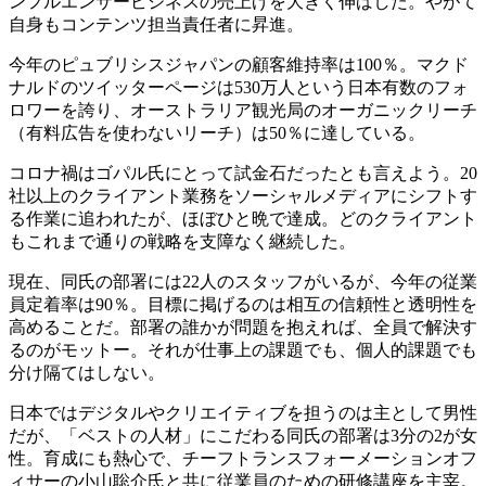
ンフルエンサービジネスの売上げを大きく伸ばした。やがて
自身もコンテンツ担当責任者に昇進。
今年のピュブリシスジャパンの顧客維持率は100％。マクド
ナルドのツイッターページは530万人という日本有数のフォ
ロワーを誇り、オーストラリア観光局のオーガニックリーチ
（有料広告を使わないリーチ）は50％に達している。
コロナ禍はゴパル氏にとって試金石だったとも言えよう。20
社以上のクライアント業務をソーシャルメディアにシフトす
る作業に追われたが、ほぼひと晩で達成。どのクライアント
もこれまで通りの戦略を支障なく継続した。
現在、同氏の部署には22人のスタッフがいるが、今年の従業
員定着率は90％。目標に掲げるのは相互の信頼性と透明性を
高めることだ。部署の誰かが問題を抱えれば、全員で解決す
るのがモットー。それが仕事上の課題でも、個人的課題でも
分け隔てはしない。
日本ではデジタルやクリエイティブを担うのは主として男性
だが、「ベストの人材」にこだわる同氏の部署は3分の2が女
性。育成にも熱心で、チーフトランスフォーメーションオフ
ィサーの小山聡介氏と共に従業員のための研修講座を主宰。