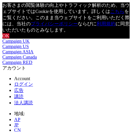
お客さまの閲覧体験の向上やトラフィック解析のため、当ウ
ェブサイトではCookieを使用しています。詳しくは
こちら
を
ご覧ください。このまま当ウェブサイトをご利用いただく際
には、当社の
プライバシーポリシー
ならびに
利用規約
に同意
いただいたものとみなします。
OK
Campaign UK
Campaign US
Campaign ASIA
Campaign Canada
Campaign RED
アカウント
Account
ログイン
広告
講読
法人講読
地域:
AP
JP
CN