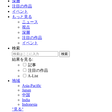
深層
注目の作品
イベント
もっと見る
ニュース
視点
深層
注目の作品
イベント
検索
結果を見る:
記事
注目の作品
A-List
地域
Asia-Pacific
Japan
中国
India
Indonesia
"見る"