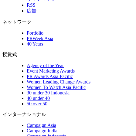
RSS
広告
ネットワーク
Portfolio
PRWeek Asia
40 Years
授賞式
Agency of the Year
Event Marketing Awards
PR Awards Asia-Pacific
Women Leading Change Awards
Women To Watch Asia-Pacific
30 under 30 Indonesia
40 under 40
50 over 50
インターナショナル
Campaign Asia
Campaign India