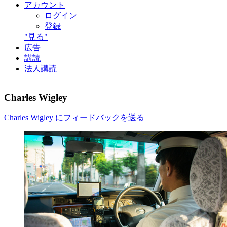
アカウント
ログイン
登録
"見る"
広告
講読
法人講読
Charles Wigley
Charles Wigley にフィードバックを送る