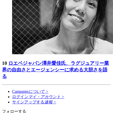
10
ロエベジャパン澤井愛佳氏、ラグジュアリー業
界の自由さとエージェンシーに求める大胆さを語
る
Campaign
について
>
ログイン
マイ・アカウント
>
サインアップする
速報
>
フォローする