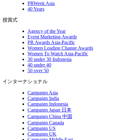
PRWeek Asia
40 Years
授賞式
Agency of the Year
Event Marketing Awards
PR Awards Asia-Pacific
Women Leading Change Awards
Women To Watch Asia-Pacific
30 under 30 Indonesia
40 under 40
50 over 50
インターナショナル
Campaign Asia
Campaign India
Campaign Indonesia
Campaign Japan 日本
Campaign China 中国
Campaign Canada
Campaign US
Campaign UK
Campaign Middle East