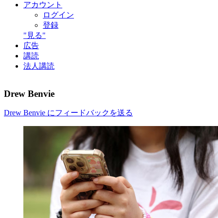
アカウント
ログイン
登録
"見る"
広告
講読
法人講読
Drew Benvie
Drew Benvie にフィードバックを送る