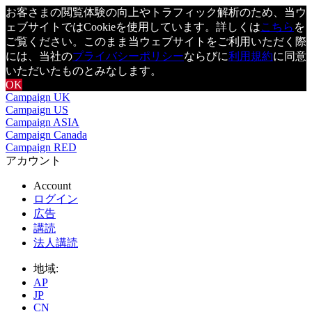
お客さまの閲覧体験の向上やトラフィック解析のため、当ウ
ェブサイトではCookieを使用しています。詳しくは
こちら
を
ご覧ください。このまま当ウェブサイトをご利用いただく際
には、当社の
プライバシーポリシー
ならびに
利用規約
に同意
いただいたものとみなします。
OK
Campaign UK
Campaign US
Campaign ASIA
Campaign Canada
Campaign RED
アカウント
Account
ログイン
広告
講読
法人講読
地域:
AP
JP
CN