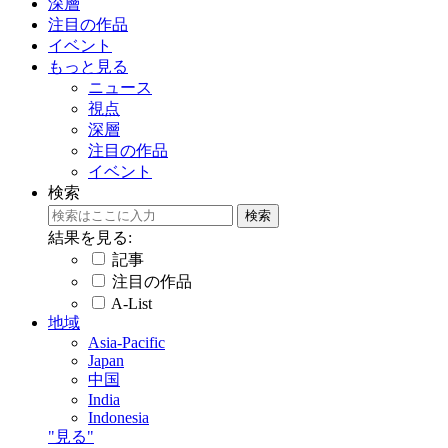
深層
注目の作品
イベント
もっと見る
ニュース
視点
深層
注目の作品
イベント
検索
結果を見る:
記事
注目の作品
A-List
地域
Asia-Pacific
Japan
中国
India
Indonesia
"見る"