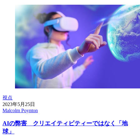
視点
2023年5月25日
Malcolm Poynton
AIの弊害 クリエイティビティーではなく「地
球」