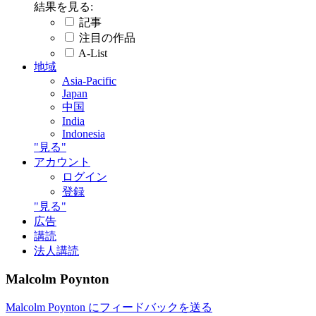
結果を見る:
記事
注目の作品
A-List
地域
Asia-Pacific
Japan
中国
India
Indonesia
"見る"
アカウント
ログイン
登録
"見る"
広告
講読
法人講読
Malcolm Poynton
Malcolm Poynton にフィードバックを送る