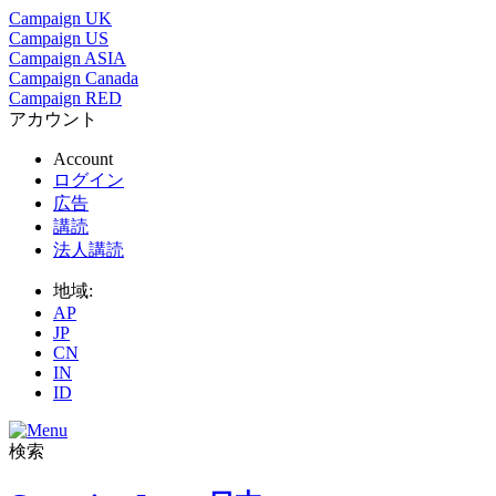
Campaign UK
Campaign US
Campaign ASIA
Campaign Canada
Campaign RED
アカウント
Account
ログイン
広告
講読
法人講読
地域:
AP
JP
CN
IN
ID
検索