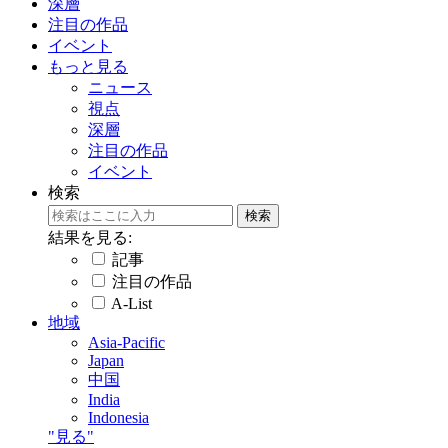
深層
注目の作品
イベント
もっと見る
ニュース
視点
深層
注目の作品
イベント
検索
結果を見る:
記事
注目の作品
A-List
地域
Asia-Pacific
Japan
中国
India
Indonesia
"見る"