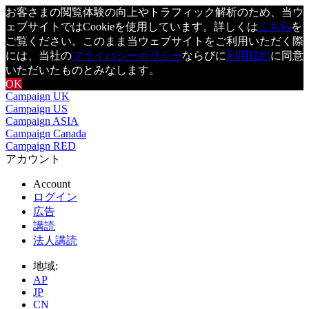
お客さまの閲覧体験の向上やトラフィック解析のため、当ウ
ェブサイトではCookieを使用しています。詳しくは
こちら
を
ご覧ください。このまま当ウェブサイトをご利用いただく際
には、当社の
プライバシーポリシー
ならびに
利用規約
に同意
いただいたものとみなします。
OK
Campaign UK
Campaign US
Campaign ASIA
Campaign Canada
Campaign RED
アカウント
Account
ログイン
広告
講読
法人講読
地域:
AP
JP
CN