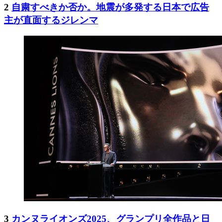
2
自粛すべきか否か。地震が多発する日本で広告
主が直面するジレンマ
3
カンヌライオンズ2025、グランプリ全作品と日