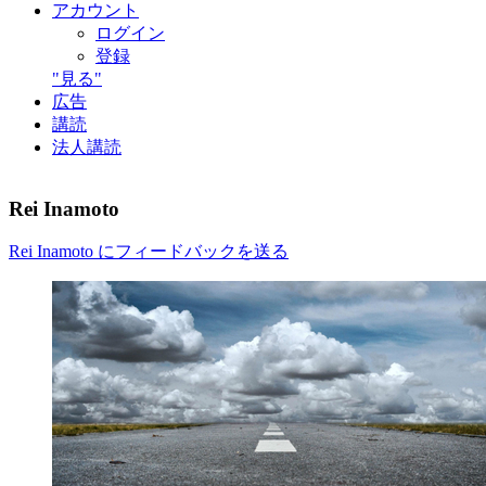
アカウント
ログイン
登録
"見る"
広告
講読
法人講読
Rei Inamoto
Rei Inamoto にフィードバックを送る