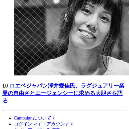
10
ロエベジャパン澤井愛佳氏、ラグジュアリー業
界の自由さとエージェンシーに求める大胆さを語
る
Campaign
について
>
ログイン
マイ・アカウント
>