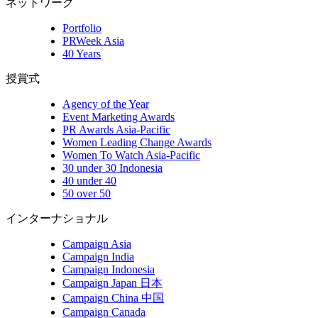
ネットワーク
Portfolio
PRWeek Asia
40 Years
授賞式
Agency of the Year
Event Marketing Awards
PR Awards Asia-Pacific
Women Leading Change Awards
Women To Watch Asia-Pacific
30 under 30 Indonesia
40 under 40
50 over 50
インターナショナル
Campaign Asia
Campaign India
Campaign Indonesia
Campaign Japan 日本
Campaign China 中国
Campaign Canada