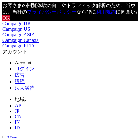
お客さまの閲覧体験の向上やトラフィック解析のため、当ウェブ
は、当社の
プライバシーポリシー
ならびに
利用規約
に同意い
OK
Campaign UK
Campaign US
Campaign ASIA
Campaign Canada
Campaign RED
アカウント
Account
ログイン
広告
講読
法人講読
地域:
AP
JP
CN
IN
ID