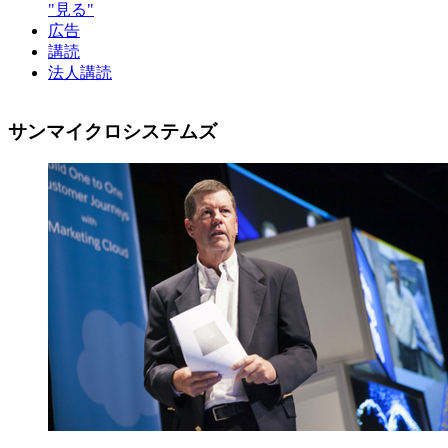
"見る"
広告
講読
法人講読
サンマイクロシステムズ