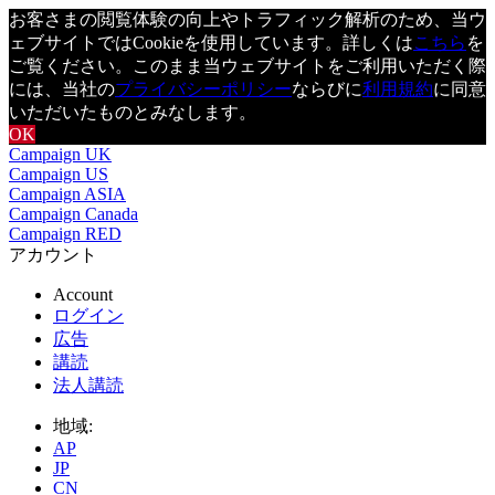
お客さまの閲覧体験の向上やトラフィック解析のため、当ウ
ェブサイトではCookieを使用しています。詳しくは
こちら
を
ご覧ください。このまま当ウェブサイトをご利用いただく際
には、当社の
プライバシーポリシー
ならびに
利用規約
に同意
いただいたものとみなします。
OK
Campaign UK
Campaign US
Campaign ASIA
Campaign Canada
Campaign RED
アカウント
Account
ログイン
広告
講読
法人講読
地域:
AP
JP
CN