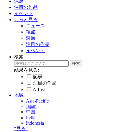
深層
注目の作品
イベント
もっと見る
ニュース
視点
深層
注目の作品
イベント
検索
結果を見る:
記事
注目の作品
A-List
地域
Asia-Pacific
Japan
中国
India
Indonesia
"見る"