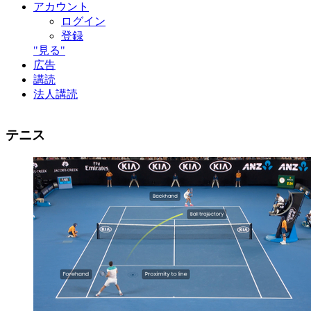
アカウント
ログイン
登録
"見る"
広告
講読
法人講読
テニス