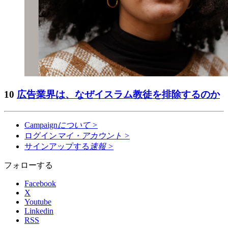
10
広告業界は、なぜイスラム教徒を排除するのか
Campaign
について
>
ログイン
マイ・アカウント
>
サインアップする
速報
>
フォローする
Facebook
X
Youtube
Linkedin
RSS