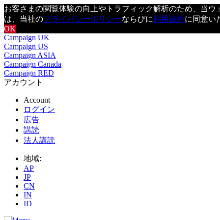
お客さまの閲覧体験の向上やトラフィック解析のため、当ウェブ
は、当社の
プライバシーポリシー
ならびに
利用規約
に同意い
OK
Campaign UK
Campaign US
Campaign ASIA
Campaign Canada
Campaign RED
アカウント
Account
ログイン
広告
講読
法人講読
地域:
AP
JP
CN
IN
ID