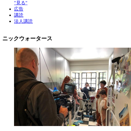
"見る"
広告
講読
法人講読
ニックウォータース