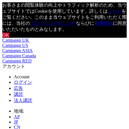
お客さまの閲覧体験の向上やトラフィック解析のため、当ウ
ェブサイトではCookieを使用しています。詳しくは
こちら
を
ご覧ください。このまま当ウェブサイトをご利用いただく際
には、当社の
プライバシーポリシー
ならびに
利用規約
に同意
いただいたものとみなします。
OK
Campaign UK
Campaign US
Campaign ASIA
Campaign Canada
Campaign RED
アカウント
Account
ログイン
広告
講読
法人講読
地域:
AP
JP
CN