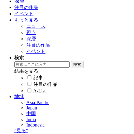
深層
注目の作品
イベント
もっと見る
ニュース
視点
深層
注目の作品
イベント
検索
結果を見る:
記事
注目の作品
A-List
地域
Asia-Pacific
Japan
中国
India
Indonesia
"見る"