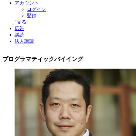
アカウント
ログイン
登録
"見る"
広告
講読
法人講読
プログラマティックバイイング