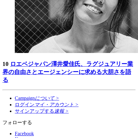
10
ロエベジャパン澤井愛佳氏、ラグジュアリー業
界の自由さとエージェンシーに求める大胆さを語
る
Campaign
について
>
ログイン
マイ・アカウント
>
サインアップする
速報
>
フォローする
Facebook