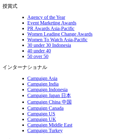
授賞式
Agency of the Year
Event Marketing Awards
PR Awards Asia-Pacific
Women Leading Change Awards
Women To Watch Asia-Pacific
30 under 30 Indonesia
40 under 40
50 over 50
インターナショナル
Campaign Asia
Campaign India
Campaign Indonesia
Campaign Japan 日本
Campaign China 中国
Campaign Canada
Campaign US
Campaign UK
Campaign Middle East
Campaign Turkey