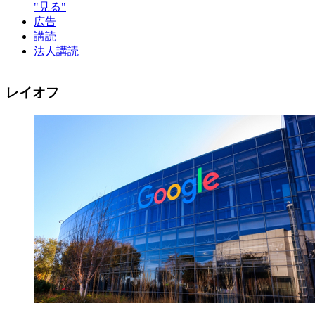
"見る"
広告
講読
法人講読
レイオフ