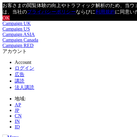
お客さまの閲覧体験の向上やトラフィック解析のため、当ウェブ
は、当社の
プライバシーポリシー
ならびに
利用規約
に同意い
OK
Campaign UK
Campaign US
Campaign ASIA
Campaign Canada
Campaign RED
アカウント
Account
ログイン
広告
講読
法人講読
地域:
AP
JP
CN
IN
ID