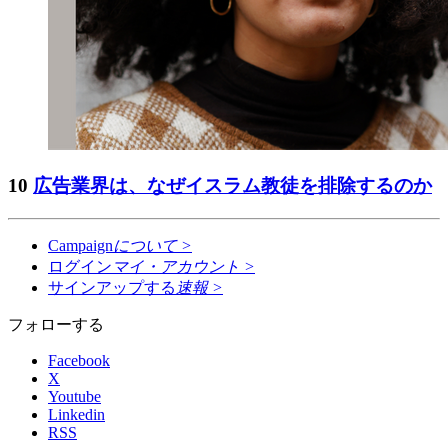
10
広告業界は、なぜイスラム教徒を排除するのか
Campaign
について
>
ログイン
マイ・アカウント
>
サインアップする
速報
>
フォローする
Facebook
X
Youtube
Linkedin
RSS