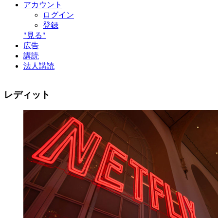
アカウント
ログイン
登録
"見る"
広告
講読
法人講読
レディット