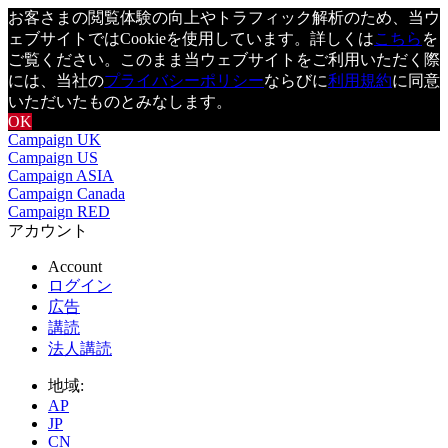
お客さまの閲覧体験の向上やトラフィック解析のため、当ウ
ェブサイトではCookieを使用しています。詳しくは
こちら
を
ご覧ください。このまま当ウェブサイトをご利用いただく際
には、当社の
プライバシーポリシー
ならびに
利用規約
に同意
いただいたものとみなします。
OK
Campaign UK
Campaign US
Campaign ASIA
Campaign Canada
Campaign RED
アカウント
Account
ログイン
広告
講読
法人講読
地域:
AP
JP
CN