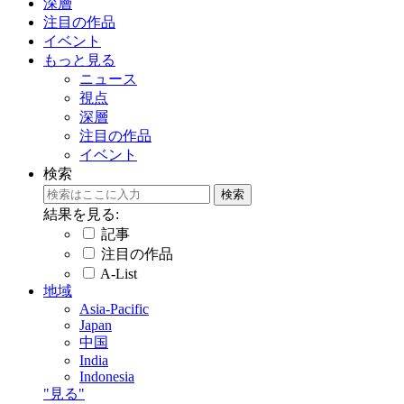
深層
注目の作品
イベント
もっと見る
ニュース
視点
深層
注目の作品
イベント
検索
結果を見る:
記事
注目の作品
A-List
地域
Asia-Pacific
Japan
中国
India
Indonesia
"見る"