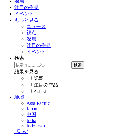
深層
注目の作品
イベント
もっと見る
ニュース
視点
深層
注目の作品
イベント
検索
結果を見る:
記事
注目の作品
A-List
地域
Asia-Pacific
Japan
中国
India
Indonesia
"見る"