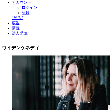
アカウント
ログイン
登録
"見る"
広告
講読
法人講読
ワイデンケネディ