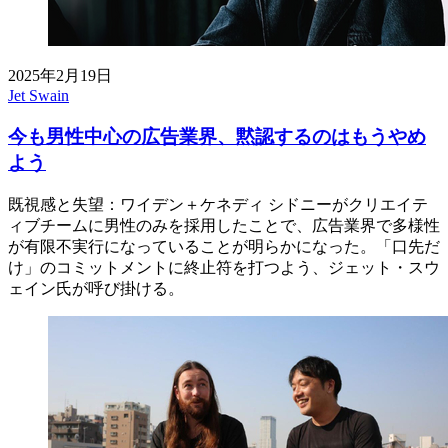
2025年2月19日
Jet Swain
今も男性中心の広告業界、黙認するのはもうやめ
よう
既視感と失望：ワイデン＋ケネディ シドニーがクリエイテ
ィブチームに男性のみを採用したことで、広告業界で多様性
が有限不実行になっていることが明らかになった。「口先だ
け」のコミットメントに終止符を打つよう、ジェット・スウ
ェイン氏が呼び掛ける。