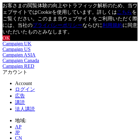
お客さまの閲覧体験の向上やトラフィック解析のため、当ウ
ェブサイトではCookieを使用しています。詳しくは
こちら
を
ご覧ください。このまま当ウェブサイトをご利用いただく際
には、当社の
プライバシーポリシー
ならびに
利用規約
に同意
いただいたものとみなします。
OK
Campaign UK
Campaign US
Campaign ASIA
Campaign Canada
Campaign RED
アカウント
Account
ログイン
広告
講読
法人講読
地域:
AP
JP
CN