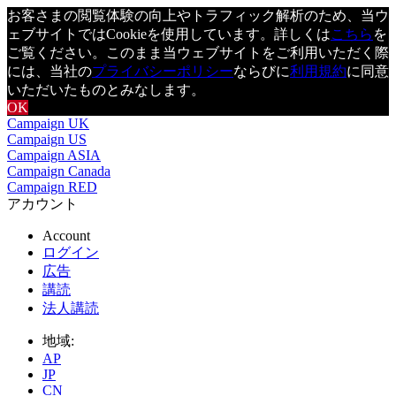
お客さまの閲覧体験の向上やトラフィック解析のため、当ウ
ェブサイトではCookieを使用しています。詳しくは
こちら
を
ご覧ください。このまま当ウェブサイトをご利用いただく際
には、当社の
プライバシーポリシー
ならびに
利用規約
に同意
いただいたものとみなします。
OK
Campaign UK
Campaign US
Campaign ASIA
Campaign Canada
Campaign RED
アカウント
Account
ログイン
広告
講読
法人講読
地域:
AP
JP
CN