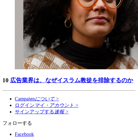
10
広告業界は、なぜイスラム教徒を排除するのか
Campaign
について
>
ログイン
マイ・アカウント
>
サインアップする
速報
>
フォローする
Facebook