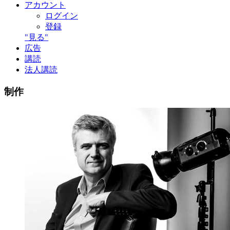
アカウント
ログイン
登録
"見る"
広告
講読
法人講読
制作