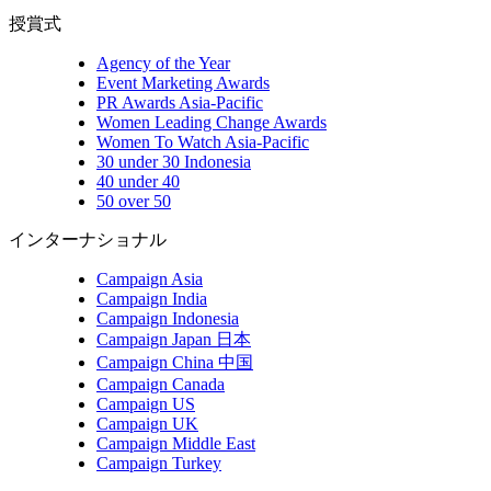
授賞式
Agency of the Year
Event Marketing Awards
PR Awards Asia-Pacific
Women Leading Change Awards
Women To Watch Asia-Pacific
30 under 30 Indonesia
40 under 40
50 over 50
インターナショナル
Campaign Asia
Campaign India
Campaign Indonesia
Campaign Japan 日本
Campaign China 中国
Campaign Canada
Campaign US
Campaign UK
Campaign Middle East
Campaign Turkey