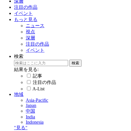
深層
注目の作品
イベント
もっと見る
ニュース
視点
深層
注目の作品
イベント
検索
結果を見る:
記事
注目の作品
A-List
地域
Asia-Pacific
Japan
中国
India
Indonesia
"見る"