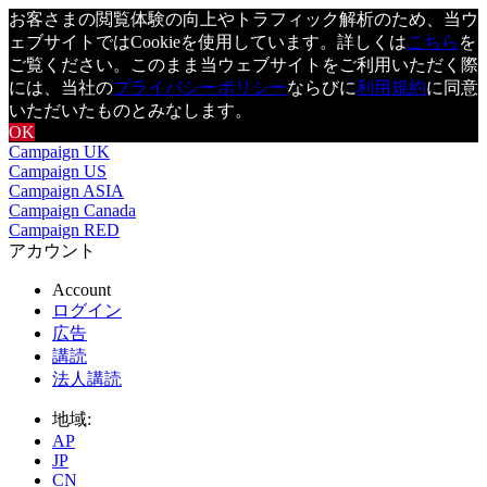
お客さまの閲覧体験の向上やトラフィック解析のため、当ウ
ェブサイトではCookieを使用しています。詳しくは
こちら
を
ご覧ください。このまま当ウェブサイトをご利用いただく際
には、当社の
プライバシーポリシー
ならびに
利用規約
に同意
いただいたものとみなします。
OK
Campaign UK
Campaign US
Campaign ASIA
Campaign Canada
Campaign RED
アカウント
Account
ログイン
広告
講読
法人講読
地域:
AP
JP
CN