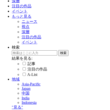
深層
注目の作品
イベント
もっと見る
ニュース
視点
深層
注目の作品
イベント
検索
結果を見る:
記事
注目の作品
A-List
地域
Asia-Pacific
Japan
中国
India
Indonesia
"見る"