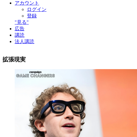
アカウント
ログイン
登録
"見る"
広告
講読
法人講読
拡張現実